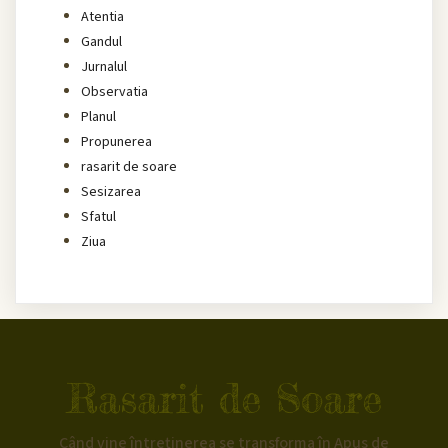
Atentia
Gandul
Jurnalul
Observatia
Planul
Propunerea
rasarit de soare
Sesizarea
Sfatul
Ziua
Rasarit de Soare
Când vine întreținerea se transforma în Apus de