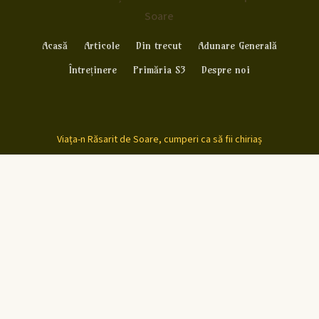
Soare
Acasă
Articole
Din trecut
Adunare Generală
Întreținere
Primăria S3
Despre noi
Viața-n Răsarit de Soare, cumperi ca să fii chiriaș