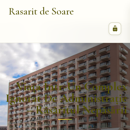
Rasarit de Soare
Viața Într-Un Complex
Ignorat De Administrație
– Răsăritul Nepăsării