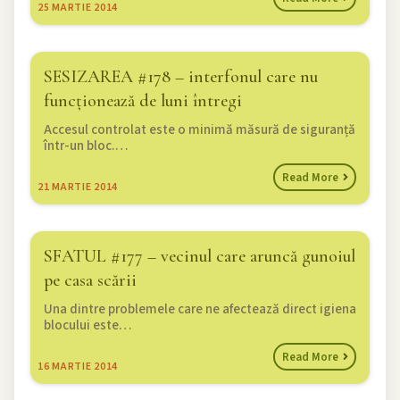
25
MARTIE 2014
SESIZAREA #178 – interfonul care nu
funcționează de luni întregi
Accesul controlat este o minimă măsură de siguranță
într-un bloc.…
Read More
21
MARTIE 2014
SFATUL #177 – vecinul care aruncă gunoiul
pe casa scării
Una dintre problemele care ne afectează direct igiena
blocului este…
Read More
16
MARTIE 2014