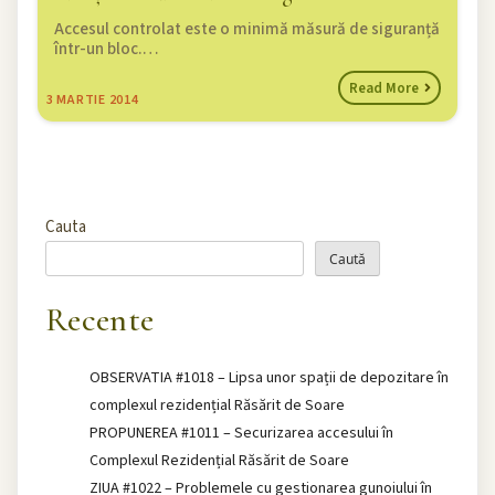
Accesul controlat este o minimă măsură de siguranță
într-un bloc.…
Read More
3
MARTIE 2014
Cauta
Caută
Recente
OBSERVATIA #1018 – Lipsa unor spații de depozitare în
complexul rezidențial Răsărit de Soare
PROPUNEREA #1011 – Securizarea accesului în
Complexul Rezidențial Răsărit de Soare
ZIUA #1022 – Problemele cu gestionarea gunoiului în