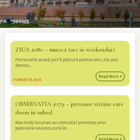
ZIUA #180 – muzică tare în weekenduri
Petrecerile acasă pot fi plăcute pentru unii, dar pot
deveni…
Read More
30
MARTIE 2014
OBSERVATIA #179 – persoane străine care
dorm în subsol
Mai mulți locatari au semnalat prezența unor
persoane necunoscute în…
Read More