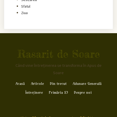
Sesizarea
Sfatul
Ziua
Rasarit de Soare
Când vine întreținerea se transforma în Apus de
Soare
Acasă
Articole
Din trecut
Adunare Generală
Întreținere
Primăria S3
Despre noi