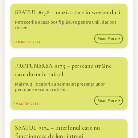
SFATUL #176 – muzică tare în weekenduri
Petrecerile acasă pot fi plăcute pentru unii, dar pot
deveni…
Read More
12
MARTIE 2014
PROPUNEREA #175 – persoane străine
care dorm în subsol
Mai mulți locatari au semnalat prezența unor
persoane necunoscute în…
Read More
7
MARTIE 2014
SFATUL #174 – interfonul care nu
funcționează de luni întregi