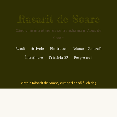
Rasarit de Soare
Când vine întreținerea se transforma în Apus de
Soare
Acasă
Articole
Din trecut
Adunare Generală
Întreținere
Primăria S3
Despre noi
Viața-n Răsarit de Soare, cumperi ca să fii chiriaș