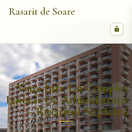
Rasarit de Soare
Viața Într-Un Complex
Ignorat De Administrație
– Răsăritul Nepăsării