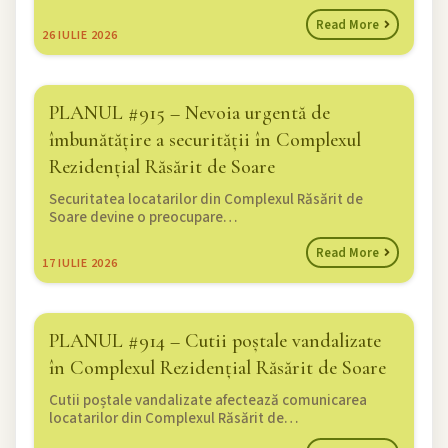
Read More
26
IULIE 2026
PLANUL #915 – Nevoia urgentă de
îmbunătățire a securității în Complexul
Rezidențial Răsărit de Soare
Securitatea locatarilor din Complexul Răsărit de
Soare devine o preocupare…
Read More
17
IULIE 2026
PLANUL #914 – Cutii poștale vandalizate
în Complexul Rezidențial Răsărit de Soare
Cutii poștale vandalizate afectează comunicarea
locatarilor din Complexul Răsărit de…