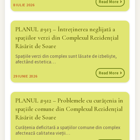
Read More
8
IULIE 2026
PLANUL #913 – Întreținerea neglijată a
spațiilor verzi din Complexul Rezidențial
Răsărit de Soare
Spațiile verzi din complex sunt lăsate de izbeliște,
afectând estetica…
Read More
29
IUNIE 2026
PLANUL #912 – Problemele cu curățenia în
spațiile comune din Complexul Rezidențial
Răsărit de Soare
Curățenia deficitară a spațiilor comune din complex
afectează calitatea vieții…