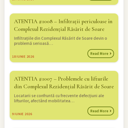
ATENTIA #1008 – Infiltrații periculoase în
Complexul Rezidențial Răsărit de Soare
Infiltrațiile din Complexul Răsărit de Soare devin o
problemă serioasă…
Read More
18
IUNIE 2026
ATENTIA #1007 – Problemele cu lifturile
din Complexul Rezidențial Răsărit de Soare
Locatarii se confruntă cu frecvente defecțiuni ale
lifturilor, afectând mobilitatea…
Read More
9
IUNIE 2026