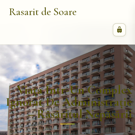
Rasarit de Soare
Viața Într-Un Complex
Ignorat De Administrație
– Răsăritul Nepăsării