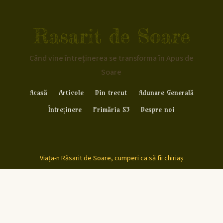
Rasarit de Soare
Când vine întreținerea se transforma în Apus de
Soare
Acasă
Articole
Din trecut
Adunare Generală
Întreținere
Primăria S3
Despre noi
Viața-n Răsarit de Soare, cumperi ca să fii chiriaș