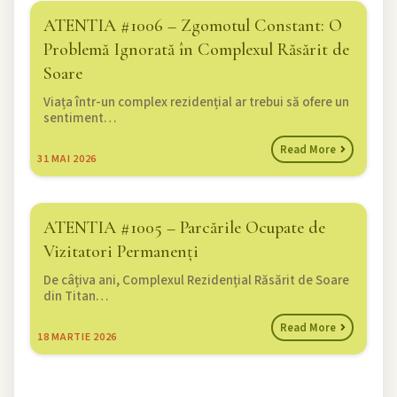
ATENTIA #1006 – Zgomotul Constant: O
Problemă Ignorată în Complexul Răsărit de
Soare
Viața într-un complex rezidențial ar trebui să ofere un
sentiment…
Read More
31
MAI 2026
ATENTIA #1005 – Parcările Ocupate de
Vizitatori Permanenți
De câțiva ani, Complexul Rezidențial Răsărit de Soare
din Titan…
Read More
18
MARTIE 2026