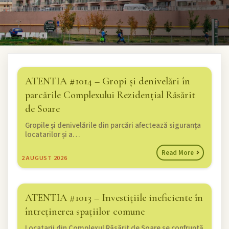
ATENTIA #1014 – Gropi și denivelări în
parcările Complexului Rezidențial Răsărit
de Soare
Gropile și denivelările din parcări afectează siguranța
locatarilor și a…
Read More
2
AUGUST 2026
ATENTIA #1013 – Investițiile ineficiente în
întreținerea spațiilor comune
Locatarii din Complexul Răsărit de Soare se confruntă