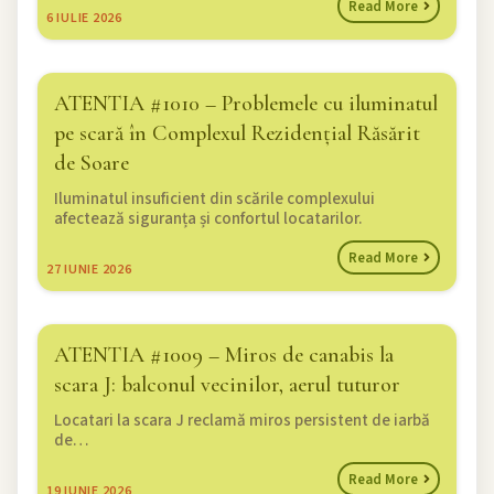
Read More
6
IULIE 2026
ATENTIA #1010 – Problemele cu iluminatul
pe scară în Complexul Rezidențial Răsărit
de Soare
Iluminatul insuficient din scările complexului
afectează siguranța și confortul locatarilor.
Read More
27
IUNIE 2026
ATENTIA #1009 – Miros de canabis la
scara J: balconul vecinilor, aerul tuturor
Locatari la scara J reclamă miros persistent de iarbă
de…
Read More
19
IUNIE 2026