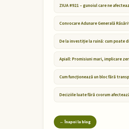
ZIUA #921 – gunoiul care ne afectează
Convocare Adunare Generală Răsărit
De la investiție la ruină: cum poate
Apiall: Promisiuni mari, implicare ze
Cum funcționează un bloc fără transp
Deciziile luate fără cvorum afecteaz
← Înapoi la blog