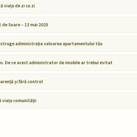
 viața de zi cu zi
 de Soare – 13 mai 2025
 distruge administrația valoarea apartamentului tău
ro. De ce acest administrator de imobile ar trebui evitat
arență și fără control
ă viața comunității