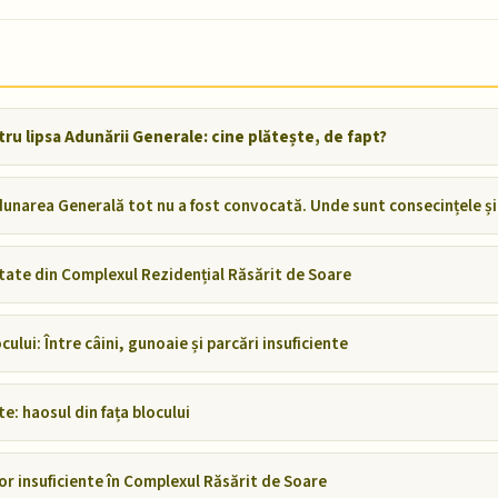
u lipsa Adunării Generale: cine plătește, de fapt?
unarea Generală tot nu a fost convocată. Unde sunt consecințele și 
ate din Complexul Rezidențial Răsărit de Soare
lui: Între câini, gunoaie și parcări insuficiente
: haosul din fața blocului
r insuficiente în Complexul Răsărit de Soare