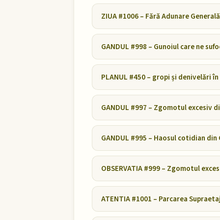
ZIUA #1006 – Fără Adunare Generală
GANDUL #998 – Gunoiul care ne sufo
PLANUL #450 – gropi și denivelări în
GANDUL #997 – Zgomotul excesiv din
GANDUL #995 – Haosul cotidian din 
OBSERVATIA #999 – Zgomotul excesiv
ATENTIA #1001 – Parcarea Supraetaja