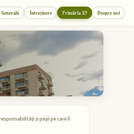
 Generală
Întreținere
Primăria S3
Despre noi
esponsabilități și pașii pe care îi