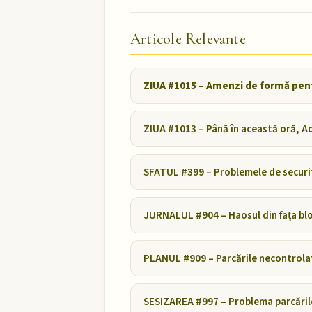
Articole Relevante
ZIUA #1015 – Amenzi de formă pentr
ZIUA #1013 – Până în această oră, Ad
SFATUL #399 – Problemele de securit
JURNALUL #904 – Haosul din fața blocu
PLANUL #909 – Parcările necontrolate
SESIZAREA #997 – Problema parcărilo