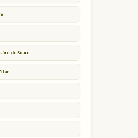
re
ăsărit de Soare
Titan