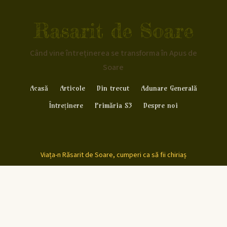
Rasarit de Soare
Când vine întreținerea se transforma în Apus de
Soare
Acasă
Articole
Din trecut
Adunare Generală
Întreținere
Primăria S3
Despre noi
Viața-n Răsarit de Soare, cumperi ca să fii chiriaș