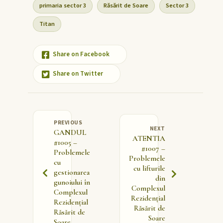
primaria sector 3
Răsărit de Soare
Sector 3
Titan
Share on Facebook
Share on Twitter
PREVIOUS
NEXT
GANDUL
ATENTIA
#1005 –
#1007 –
Problemele
Problemele
cu
cu lifturile
gestionarea
din
gunoiului în
Complexul
Complexul
Rezidențial
Rezidențial
Răsărit de
Răsărit de
Soare
Soare