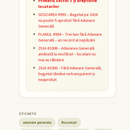
Primăria Sector 3 și drepturile
locatarilor
SESIZAREA #993 – Bugetul pe 2026
nu poate fi aprobat fără Adunare
Generală
PLANUL #904 – Trei luni fără Adunare
Generală – un record al nepăsării
ZIUA #1008 – Adunarea Generală
amânată la nesfârșit – locatarii nu
mai au răbdare
ZIUA #1006 – Fără Adunare Generală,
bugetul rămâne netransparent și
neaprobat
adunare generala
București