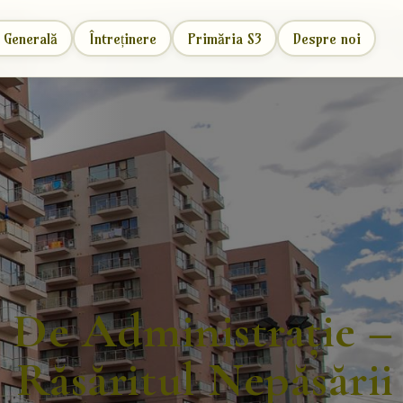
 Generală
Întreținere
Primăria S3
Despre noi
 De Administrație –
Răsăritul Nepăsării