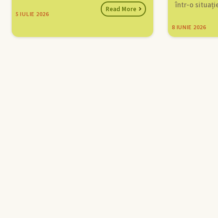
într-o situaț
Read More
5
IULIE 2026
8
IUNIE 2026