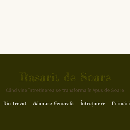
Rasarit de Soare
Când vine întreținerea se transforma în Apus de Soare
Din trecut
Adunare Generală
Întreținere
Primări