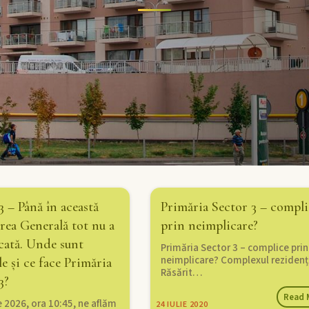
 – Până în această
Primăria Sector 3 – compli
rea Generală tot nu a
prin neimplicare?
cată. Unde sunt
Primăria Sector 3 – complice prin
neimplicare? Complexul rezidenț
e și ce face Primăria
Răsărit…
3?
Read 
e 2026, ora 10:45, ne aflăm
24
IULIE 2020