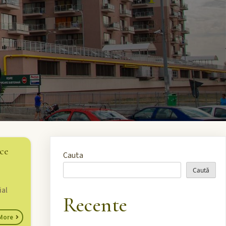
ce
Cauta
Caută
ial
Recente
More