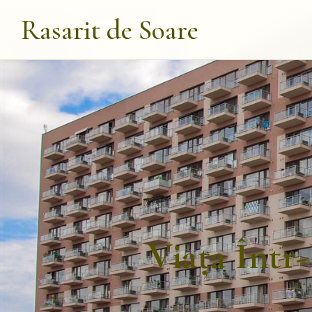
Rasarit de Soare
Viața Într