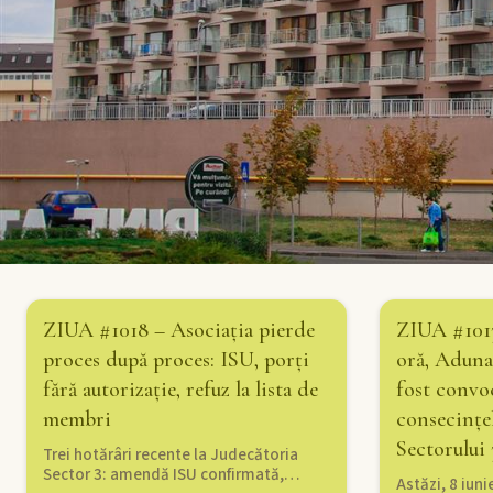
ZIUA #1018 – Asociația pierde
ZIUA #1013
proces după proces: ISU, porți
oră, Aduna
fără autorizație, refuz la lista de
fost convo
membri
consecințel
Sectorului 
Trei hotărâri recente la Judecătoria
Sector 3: amendă ISU confirmată,…
Astăzi, 8 iuni