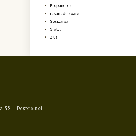
Propunerea
rasarit de soare
Sesizarea
Sfatul
Ziua
a S3
Despre noi