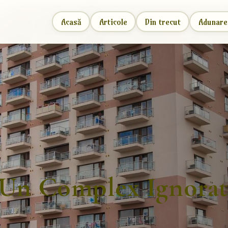
Acasă
Articole
Din trecut
Adunare
-Un Complex Ignorat