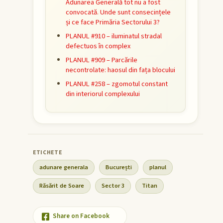
Adunarea Generală tot nu a fost
convocată. Unde sunt consecințele
și ce face Primăria Sectorului 3?
PLANUL #910 – iluminatul stradal
defectuos în complex
PLANUL #909 – Parcările
necontrolate: haosul din fața blocului
PLANUL #258 – zgomotul constant
din interiorul complexului
adunare generala
București
planul
Răsărit de Soare
Sector 3
Titan
Share on Facebook