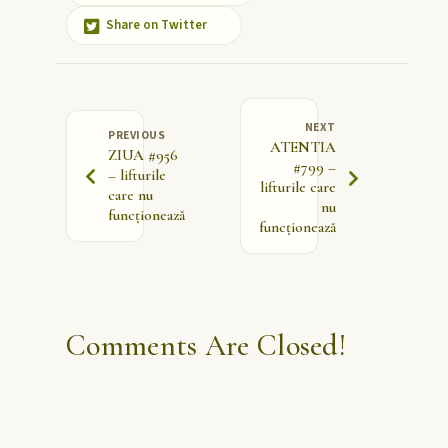
Share on Twitter
NEXT
PREVIOUS
ATENTIA
ZIUA #956
#799 –
– lifturile
lifturile care
care nu
nu
funcționează
funcționează
Comments Are Closed!