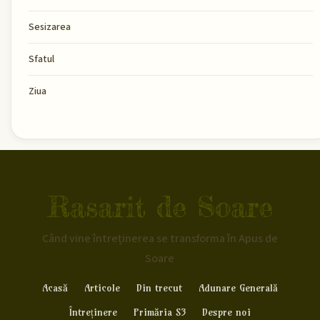
Sesizarea
Sfatul
Ziua
Rasarit de Soare
Când vine întreținerea se transforma în Apus de
Soare
Acasă
Articole
Din trecut
Adunare Generală
Întreținere
Primăria S3
Despre noi