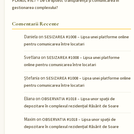
PLANUL #917 – De ce lipsesc transparența și comunicarea în
gestionarea complexului?
Comentarii Recente
Daniela
on
SESIZAREA #1008 – Lipsa unei platforme online
pentru comunicarea între locatari
Svetlana
on
SESIZAREA #1008 – Lipsa unei platforme
online pentru comunicarea între locatari
Ștefania
on
SESIZAREA #1008 – Lipsa unei platforme online
pentru comunicarea între locatari
Eliana
on
OBSERVATIA #1018 – Lipsa unor spații de
depozitare în complexul rezidențial Răsărit de Soare
Maxim
on
OBSERVATIA #1018 – Lipsa unor spații de
depozitare în complexul rezidențial Răsărit de Soare