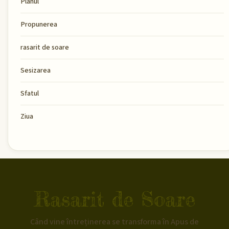
Planul
Propunerea
rasarit de soare
Sesizarea
Sfatul
Ziua
Rasarit de Soare
Când vine întreținerea se transforma în Apus de