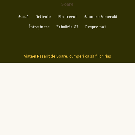
Soare
Acasă
Articole
Din trecut
Adunare Generală
Întreținere
Primăria S3
Despre noi
Viața-n Răsarit de Soare, cumperi ca să fii chiriaș