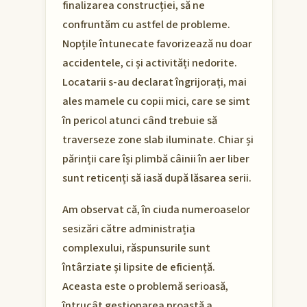
finalizarea construcției, să ne
confruntăm cu astfel de probleme.
Nopțile întunecate favorizează nu doar
accidentele, ci și activități nedorite.
Locatarii s-au declarat îngrijorați, mai
ales mamele cu copii mici, care se simt
în pericol atunci când trebuie să
traverseze zone slab iluminate. Chiar și
părinții care își plimbă câinii în aer liber
sunt reticenți să iasă după lăsarea serii.
Am observat că, în ciuda numeroaselor
sesizări către administrația
complexului, răspunsurile sunt
întârziate și lipsite de eficiență.
Aceasta este o problemă serioasă,
întrucât gestionarea proastă a