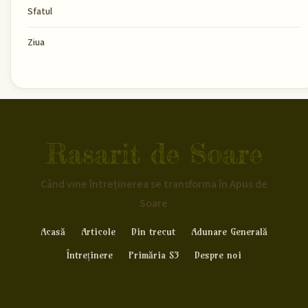
Sfatul
Ziua
Rasarit de Soare
Când vine întreținerea se transforma în Apus de
Soare
Acasă
Articole
Din trecut
Adunare Generală
Întreținere
Primăria S3
Despre noi