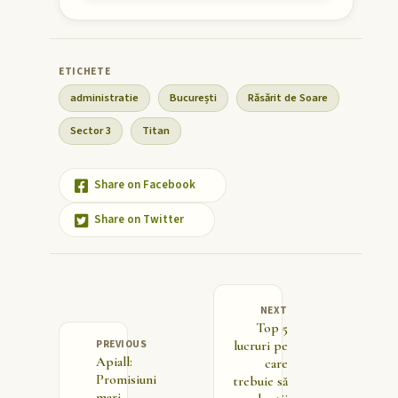
administratie
București
Răsărit de Soare
Sector 3
Titan
Share on Facebook
Share on Twitter
NEXT
Top 5
PREVIOUS
lucruri pe
Apiall:
care
Promisiuni
trebuie să
mari,