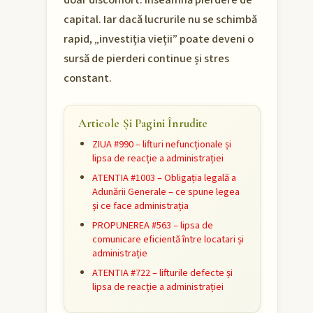
doar disconfort. Înseamnă pierdere de
capital. Iar dacă lucrurile nu se schimbă
rapid, „investiția vieții” poate deveni o
sursă de pierderi continue și stres
constant.
Articole Și Pagini Înrudite
ZIUA #990 – lifturi nefuncționale și
lipsa de reacție a administrației
ATENTIA #1003 – Obligația legală a
Adunării Generale – ce spune legea
și ce face administrația
PROPUNEREA #563 – lipsa de
comunicare eficientă între locatari și
administrație
ATENTIA #722 – lifturile defecte și
lipsa de reacție a administrației