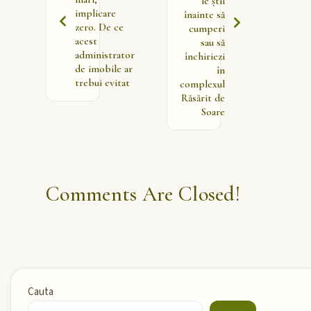
le știi
implicare
înainte să
zero. De ce
cumperi
acest
sau să
administrator
închiriezi
de imobile ar
în
trebui evitat
complexul
Răsărit de
Soare
Comments Are Closed!
Cauta