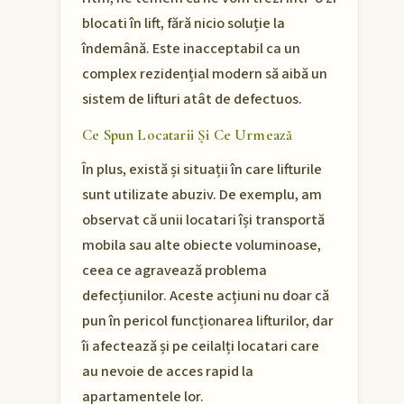
blocati în lift, fără nicio soluție la
îndemână. Este inacceptabil ca un
complex rezidențial modern să aibă un
sistem de lifturi atât de defectuos.
Ce Spun Locatarii Și Ce Urmează
În plus, există și situații în care lifturile
sunt utilizate abuziv. De exemplu, am
observat că unii locatari își transportă
mobila sau alte obiecte voluminoase,
ceea ce agravează problema
defecțiunilor. Aceste acțiuni nu doar că
pun în pericol funcționarea lifturilor, dar
îi afectează și pe ceilalți locatari care
au nevoie de acces rapid la
apartamentele lor.