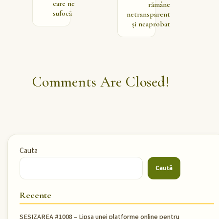
care ne
rămâne
sufocă
netransparent
și neaprobat
Comments Are Closed!
Cauta
Caută
Recente
SESIZAREA #1008 – Lipsa unei platforme online pentru