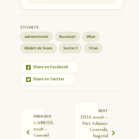
administratie
București
lifturi
Răsărit de Soare
Sector 3
Titan
Share on Facebook
Share on Twitter
NEXT
PREVIOUS
ZIUA #1006 –
GANDUL
Fără Adunare
#998 –
Generală,
Gunoiul
bugetul