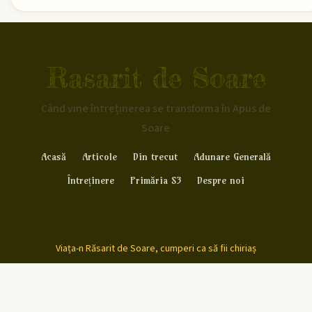
Rasarit de Soare
Când vine întreținerea se transforma în Apus de
Soare
Acasă
Articole
Din trecut
Adunare Generală
Întreținere
Primăria S3
Despre noi
Viața-n Răsarit de Soare, cumperi ca să fii chiriaș