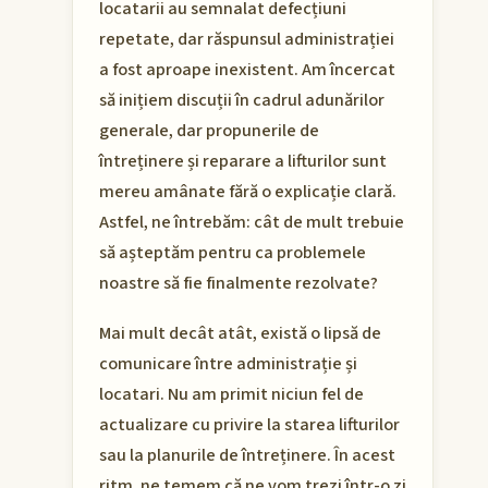
locatarii au semnalat defecțiuni
repetate, dar răspunsul administrației
a fost aproape inexistent. Am încercat
să inițiem discuții în cadrul adunărilor
generale, dar propunerile de
întreținere și reparare a lifturilor sunt
mereu amânate fără o explicație clară.
Astfel, ne întrebăm: cât de mult trebuie
să așteptăm pentru ca problemele
noastre să fie finalmente rezolvate?
Mai mult decât atât, există o lipsă de
comunicare între administrație și
locatari. Nu am primit niciun fel de
actualizare cu privire la starea lifturilor
sau la planurile de întreținere. În acest
ritm, ne temem că ne vom trezi într-o zi