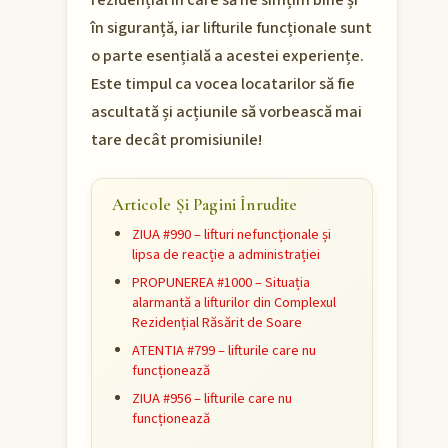
rezidențial în care să ne simțim bine și
în siguranță, iar lifturile funcționale sunt
o parte esențială a acestei experiențe.
Este timpul ca vocea locatarilor să fie
ascultată și acțiunile să vorbească mai
tare decât promisiunile!
Articole Și Pagini Înrudite
ZIUA #990 – lifturi nefuncționale și
lipsa de reacție a administrației
PROPUNEREA #1000 – Situația
alarmantă a lifturilor din Complexul
Rezidențial Răsărit de Soare
ATENTIA #799 – lifturile care nu
funcționează
ZIUA #956 – lifturile care nu
funcționează