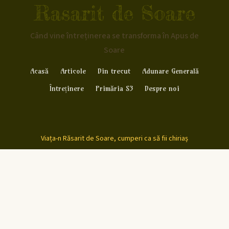
Rasarit de Soare
Când vine întreținerea se transforma în Apus de
Soare
Acasă
Articole
Din trecut
Adunare Generală
Întreținere
Primăria S3
Despre noi
Viața-n Răsarit de Soare, cumperi ca să fii chiriaș