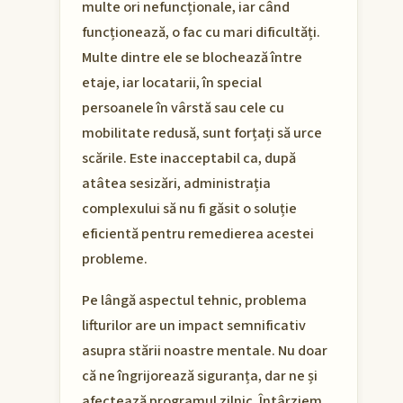
multe ori nefuncționale, iar când
funcționează, o fac cu mari dificultăți.
Multe dintre ele se blochează între
etaje, iar locatarii, în special
persoanele în vârstă sau cele cu
mobilitate redusă, sunt forțați să urce
scările. Este inacceptabil ca, după
atâtea sesizări, administrația
complexului să nu fi găsit o soluție
eficientă pentru remedierea acestei
probleme.
Pe lângă aspectul tehnic, problema
lifturilor are un impact semnificativ
asupra stării noastre mentale. Nu doar
că ne îngrijorează siguranța, dar ne și
afectează programul zilnic. Întârziem