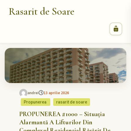
Rasarit de Soare
andrei
13 aprilie 2026
Propunerea
rasarit de soare
PROPUNEREA #1000 – Situația
Alarmantă A Lifturilor Din
Complexul Rezidențial Răsărit De