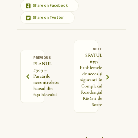
Share on Facebook
Share on Twitter
NEXT
SFATUL
PREVIOUS
#397 –
PLANUL
Problemele
#909 –
de acces și
Parcările
siguranță în
necontrolate:
Complexul
haosul din
Rezidențial
fața blocului
Răsărit de
Soare