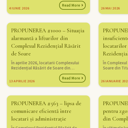
Read More
4
IUNIE 2026
26
MAI 2026
PROPUNEREA #1000 – Situația
PROPUNERE
alarmantă a lifturilor din
insuficient
Complexul Rezidențial Răsărit
locatarilo
de Soare
Rezidenția
În aprilie 2026, locatarii Complexului
În Complexul 
Rezidențial Răsărit de Soare din…
Soare din Tit
Read More
13
APRILIE 2026
26
IANUARIE 202
PROPUNEREA #563 – lipsa de
PROPUNERE
comunicare eficientă între
pentru zgo
locatari și administrație
din Comple