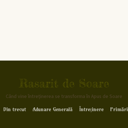
Rasarit de Soare
Când vine întreținerea se transforma în Apus de Soare
Din trecut
Adunare Generală
Întreținere
Primări