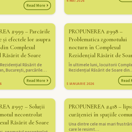
4
MAI 2026
Read More
A #999 – Parcările
PROPUNEREA #998 –
e și efectele lor asupra
Problematica zgomotului
r din Complexul
nocturn în Complexul
l Răsărit de Soare
Rezidențial Răsărit de Soa
Rezidențial Răsărit de
În ultimele luni, locuitorii Compl
an, București, parcările…
Rezidențial Răsărit de Soare din
Read More
Read 
6
5
IANUARIE 2026
A #997 – Soluții
PROPUNEREA #418 – lips
motul necontrolat
curățeniei în spațiile comu
xul Răsărit de Soare
Una dintre cele mai mari frustrăr
care le resimt…