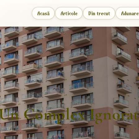
Acasă
Articole
Din trecut
Adunare
-Un Complex Ignorat