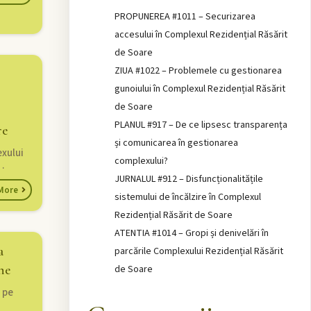
PROPUNEREA #1011 – Securizarea
accesului în Complexul Rezidențial Răsărit
de Soare
ZIUA #1022 – Problemele cu gestionarea
gunoiului în Complexul Rezidențial Răsărit
de Soare
PLANUL #917 – De ce lipsesc transparența
re
și comunicarea în gestionarea
exului
complexului?
…
JURNALUL #912 – Disfuncționalitățile
More
sistemului de încălzire în Complexul
Rezidențial Răsărit de Soare
ATENTIA #1014 – Gropi și denivelări în
a
parcările Complexului Rezidențial Răsărit
ne
de Soare
i pe