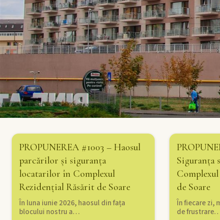
PROPUNEREA #1003 – Haosul
PROPUNER
parcărilor și siguranța
Siguranța 
locatarilor în Complexul
Complexul 
Rezidențial Răsărit de Soare
de Soare
În luna iunie 2026, haosul din fața
În fiecare zi
blocului nostru a…
de frustrare