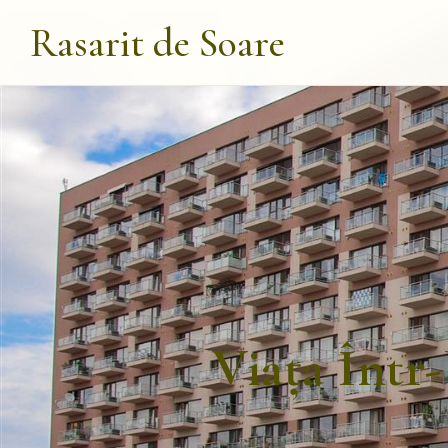
Rasarit de Soare
Viața Într