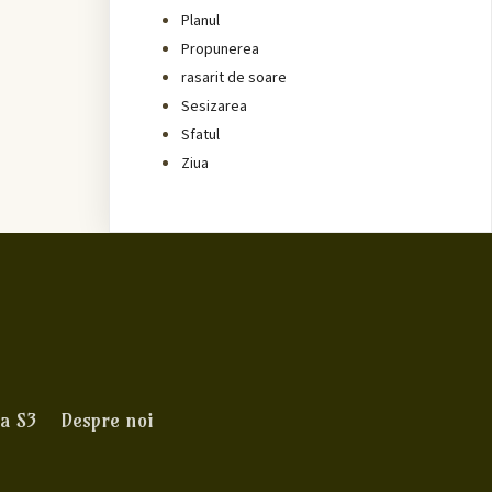
Planul
Propunerea
rasarit de soare
Sesizarea
Sfatul
Ziua
a S3
Despre noi