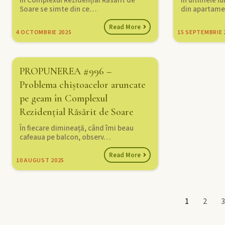
În Complexul Rezidențial Răsărit de
În ultimele l
Soare se simte din ce…
din apartame
Read More
4
OCTOMBRIE 2025
15
SEPTEMBRIE 
PROPUNEREA #996 –
Problema chiștoacelor aruncate
pe geam în Complexul
Rezidențial Răsărit de Soare
În fiecare dimineață, când îmi beau
cafeaua pe balcon, observ…
Read More
10
AUGUST 2025
1
2
3