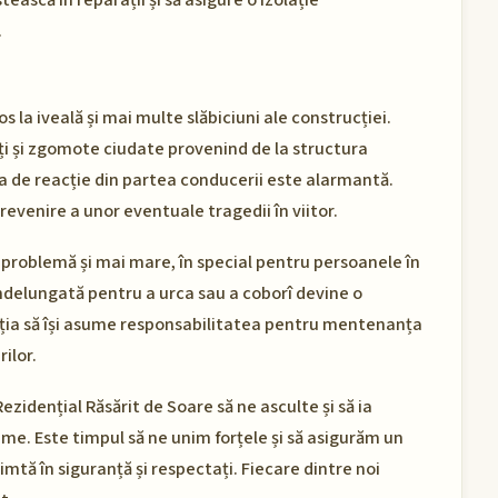
ească în reparații și să asigure o izolație
.
s la iveală și mai multe slăbiciuni ale construcției.
ți și zgomote ciudate provenind de la structura
psa de reacție din partea conducerii este alarmantă.
evenire a unor eventuale tragedii în viitor.
 problemă și mai mare, în special pentru persoanele în
îndelungată pentru a urca sau a coborî devine o
ația să își asume responsabilitatea pentru mentenanța
ilor.
idențial Răsărit de Soare să ne asculte și să ia
e. Este timpul să ne unim forțele și să asigurăm un
simtă în siguranță și respectați. Fiecare dintre noi