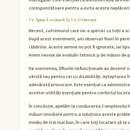
mucegaiul. Este esențial ca administrația să invest
corespunzătoare pentru a evita aceste neplăceri
Ce Spun Locatarii Și Ce Urmează
Recent, cutremurul care ne-a speriat cu toții a sco
După acest eveniment, am observat fisuri în pere
clădirilor. Aceste semne nu pot fi ignorate, iar li
Avem nevoie de evaluări tehnice și de măsuri de pr
De asemenea, lifturile nefuncționale au devenit o
vârstă sau pentru cei cu dizabilități. Așteptarea 
adevărată provocare. Este esențial ca administr
acestor utilități esențiale pentru confortul locatar
În concluzie, apelăm la conducerea Complexului Rez
măsuri imediate pentru a soluționa aceste problem
mediu de trai mai bun, în care toți locatarii să se 