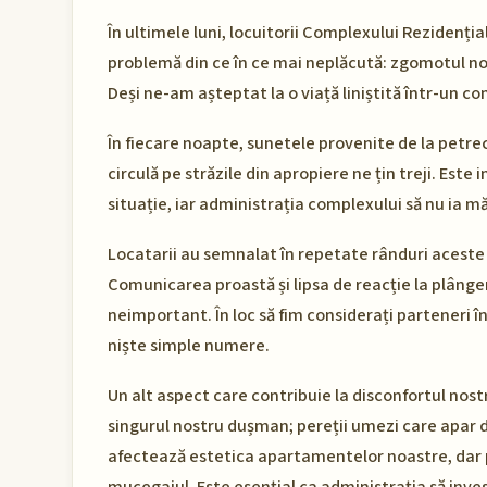
În ultimele luni, locuitorii Complexului Rezidenția
problemă din ce în ce mai neplăcută: zgomotul noc
Deși ne-am așteptat la o viață liniștită într-un co
În fiecare noapte, sunetele provenite de la petrec
circulă pe străzile din apropiere ne țin treji. Este
situație, iar administrația complexului să nu ia 
Locatarii au semnalat în repetate rânduri aceste 
Comunicarea proastă și lipsa de reacție la plânger
neimportant. În loc să fim considerați parteneri 
niște simple numere.
Un alt aspect care contribuie la disconfortul nost
singurul nostru dușman; pereții umezi care apar 
afectează estetica apartamentelor noastre, dar 