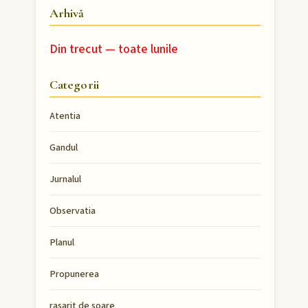
Arhivă
Din trecut — toate lunile
Categorii
Atentia
Gandul
Jurnalul
Observatia
Planul
Propunerea
rasarit de soare