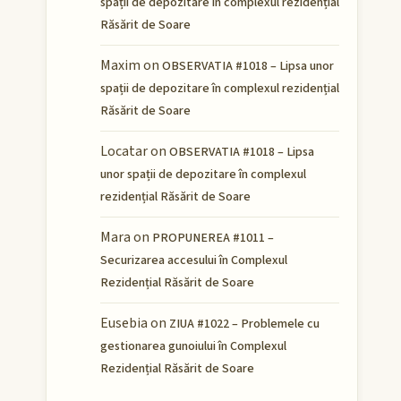
spații de depozitare în complexul rezidențial
Răsărit de Soare
Maxim
on
OBSERVATIA #1018 – Lipsa unor
spații de depozitare în complexul rezidențial
Răsărit de Soare
Locatar
on
OBSERVATIA #1018 – Lipsa
unor spații de depozitare în complexul
rezidențial Răsărit de Soare
Mara
on
PROPUNEREA #1011 –
Securizarea accesului în Complexul
Rezidențial Răsărit de Soare
Eusebia
on
ZIUA #1022 – Problemele cu
gestionarea gunoiului în Complexul
Rezidențial Răsărit de Soare