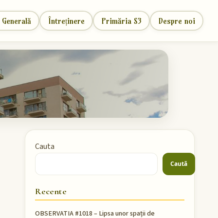
 Generală
Întreținere
Primăria S3
Despre noi
Cauta
Caută
Recente
OBSERVATIA #1018 – Lipsa unor spații de