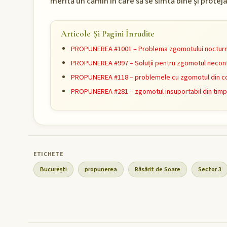
merită un cămin în care să se simtă bine și proteja
Articole Și Pagini Înrudite
PROPUNEREA #1001 – Problema zgomotului nocturn 
PROPUNEREA #997 – Soluții pentru zgomotul necontr
PROPUNEREA #118 – problemele cu zgomotul din c
PROPUNEREA #281 – zgomotul insuportabil din timpu
București
propunerea
Răsărit de Soare
Sector 3