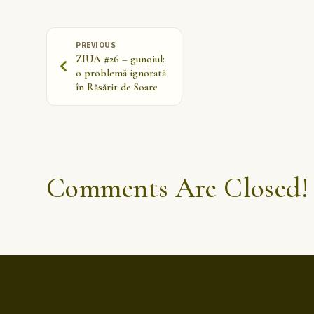
PREVIOUS
ZIUA #26 – gunoiul:
o problemă ignorată
în Răsărit de Soare
Comments Are Closed!