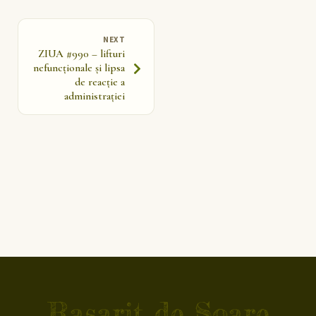
NEXT
ZIUA #990 – lifturi
nefuncționale și lipsa
de reacție a
administrației
Rasarit de Soare