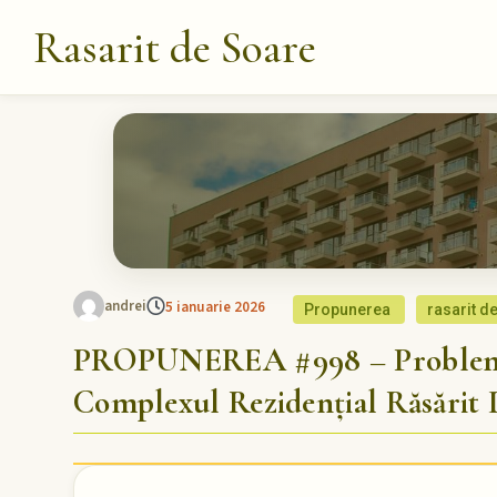
Rasarit de Soare
andrei
5 ianuarie 2026
Propunerea
rasarit d
PROPUNEREA #998 – Problema
Complexul Rezidențial Răsărit 