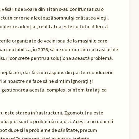
l Răsărit de Soare din Titan s-au confruntat cu o
turn care ne afectează somnul și calitatea vieții.
mplex rezidențial, realitatea este cu totul diferită.
erile organizate de vecini sau de la mașinile care
 inacceptabil ca, în 2026, să ne confruntăm cu o astfel de
măsuri concrete pentru a soluționa această problemă.
neplăceri, dar fără un răspuns din partea conducerii.
ile noastre ne face să ne simțim ignorați și
în gestionarea acestui complex, suntem tratați ca
ru este starea infrastructurii. Zgomotul nu este
după ploi sunt o problemă majoră. Aceștia nu doar că
pot duce și la probleme de sănătate, precum