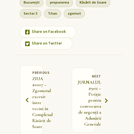
București
propunerea
Răsărit de Soare
Sector 3
Titan
zgomot
Share on Facebook
Share on Twitter
PREVIOUS
NEXT
ZIUA
JURNALUL
#1007 –
#902 –
Zgomotul
Petiție
excesiv
pentru
între
convocarea
vecini în
de urgență a
Complexul
Adunării
Răsărit de
Generale
Soare