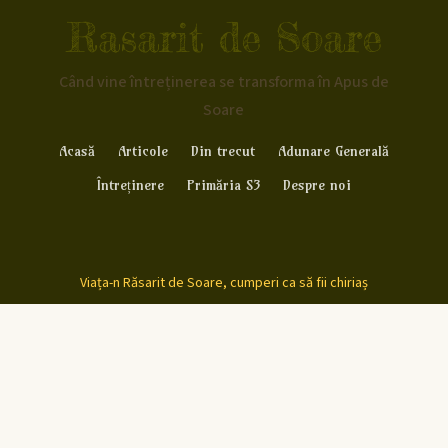
Rasarit de Soare
Când vine întreținerea se transforma în Apus de
Soare
Acasă
Articole
Din trecut
Adunare Generală
Întreținere
Primăria S3
Despre noi
Viața-n Răsarit de Soare, cumperi ca să fii chiriaș