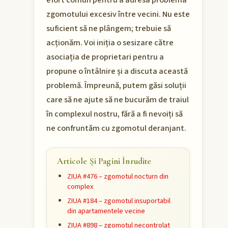
efort comun pentru a adresa problema
zgomotului excesiv între vecini. Nu este
suficient să ne plângem; trebuie să
acționăm. Voi iniția o sesizare către
asociația de proprietari pentru a
propune o întâlnire și a discuta această
problemă. Împreună, putem găsi soluții
care să ne ajute să ne bucurăm de traiul
în complexul nostru, fără a fi nevoiți să
ne confruntăm cu zgomotul deranjant.
Articole Și Pagini Înrudite
ZIUA #476 – zgomotul nocturn din
complex
ZIUA #184 – zgomotul insuportabil
din apartamentele vecine
ZIUA #898 – zgomotul necontrolat