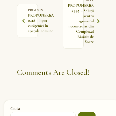
NEXT
PROPUNEREA
PREVIOUS
#997 – Soluții
PROPUNEREA
pentru
#418 – lipsa
zgomotul
curățeniei în
necontrolat din
spațiile comune
Complexul
Răsărit de
Soare
Comments Are Closed!
Cauta