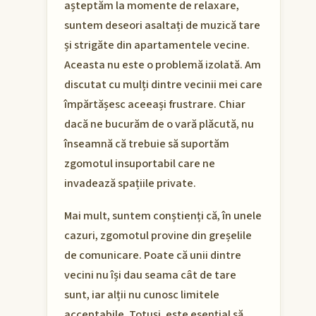
așteptăm la momente de relaxare,
suntem deseori asaltați de muzică tare
și strigăte din apartamentele vecine.
Aceasta nu este o problemă izolată. Am
discutat cu mulți dintre vecinii mei care
împărtășesc aceeași frustrare. Chiar
dacă ne bucurăm de o vară plăcută, nu
înseamnă că trebuie să suportăm
zgomotul insuportabil care ne
invadează spațiile private.
Mai mult, suntem conștienți că, în unele
cazuri, zgomotul provine din greșelile
de comunicare. Poate că unii dintre
vecini nu își dau seama cât de tare
sunt, iar alții nu cunosc limitele
acceptabile. Totuși, este esențial să