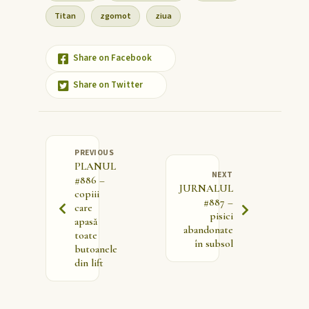
Titan
zgomot
ziua
Share on Facebook
Share on Twitter
PREVIOUS
PLANUL
NEXT
#886 –
JURNALUL
copiii
#887 –
care
pisici
apasă
abandonate
toate
în subsol
butoanele
din lift