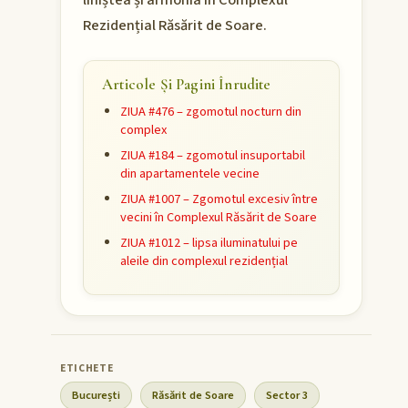
liniștea și armonia în Complexul
Rezidențial Răsărit de Soare.
Articole Și Pagini Înrudite
ZIUA #476 – zgomotul nocturn din
complex
ZIUA #184 – zgomotul insuportabil
din apartamentele vecine
ZIUA #1007 – Zgomotul excesiv între
vecini în Complexul Răsărit de Soare
ZIUA #1012 – lipsa iluminatului pe
aleile din complexul rezidențial
București
Răsărit de Soare
Sector 3