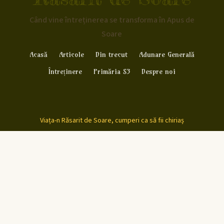
Când vine întreținerea se transforma în Apus de
Soare
Acasă
Articole
Din trecut
Adunare Generală
Întreținere
Primăria S3
Despre noi
Viața-n Răsarit de Soare, cumperi ca să fii chiriaș