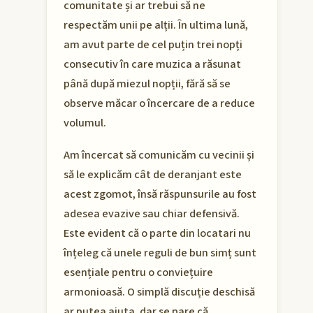
comunitate și ar trebui să ne
respectăm unii pe alții. În ultima lună,
am avut parte de cel puțin trei nopți
consecutiv în care muzica a răsunat
până după miezul nopții, fără să se
observe măcar o încercare de a reduce
volumul.
Am încercat să comunicăm cu vecinii și
să le explicăm cât de deranjant este
acest zgomot, însă răspunsurile au fost
adesea evazive sau chiar defensivă.
Este evident că o parte din locatari nu
înțeleg că unele reguli de bun simț sunt
esențiale pentru o conviețuire
armonioasă. O simplă discuție deschisă
ar putea ajuta, dar se pare că