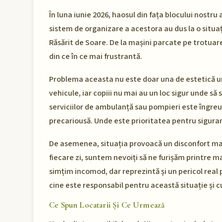
În luna iunie 2026, haosul din fața blocului nostru 
sistem de organizare a acestora au dus la o situaț
Răsărit de Soare. De la mașini parcate pe trotuare,
din ce în ce mai frustrantă.
Problema aceasta nu este doar una de estetică ur
vehicule, iar copiii nu mai au un loc sigur unde să
serviciilor de ambulanță sau pompieri este îngreu
precariousă. Unde este prioritatea pentru sigura
De asemenea, situația provoacă un disconfort majo
fiecare zi, suntem nevoiți să ne furișăm printre ma
simțim incomod, dar reprezintă și un pericol real
cine este responsabil pentru această situație ș
Ce Spun Locatarii Și Ce Urmează