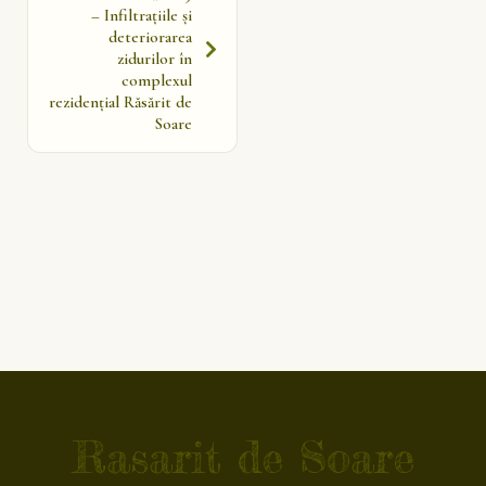
– Infiltrațiile și
deteriorarea
zidurilor în
complexul
rezidențial Răsărit de
Soare
Rasarit de Soare