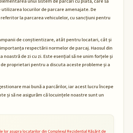
mplementarea unui sistem de parcări cu plată, care să
 utilizarea locurilor de parcare amenajate. De
referitor la parcarea vehiculelor, cu sancțiuni pentru
panii de conștientizare, atât pentru locatari, cât și
e importanța respectării normelor de parcaj. Haosul din
 noastră de zi cu zi. Este esențial să ne unim forțele și
 de proprietari pentru a discuta aceste probleme și a
estionare mai bună a parcărilor, iar acest lucru începe
inte și să ne asigurăm că locuințele noastre sunt un
e lor asupra locatarilor din Complexul Rezidențial Răsărit de