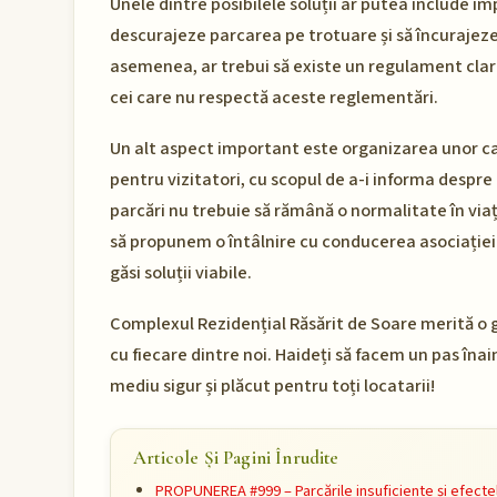
Unele dintre posibilele soluții ar putea include i
descurajeze parcarea pe trotuare și să încurajeze
asemenea, ar trebui să existe un regulament clar 
cei care nu respectă aceste reglementări.
Un alt aspect important este organizarea unor cam
pentru vizitatori, cu scopul de a-i informa despr
parcări nu trebuie să rămână o normalitate în viața
să propunem o întâlnire cu conducerea asociației
găsi soluții viabile.
Complexul Rezidențial Răsărit de Soare merită o g
cu fiecare dintre noi. Haideți să facem un pas îna
mediu sigur și plăcut pentru toți locatarii!
Articole Și Pagini Înrudite
PROPUNEREA #999 – Parcările insuficiente și efectel