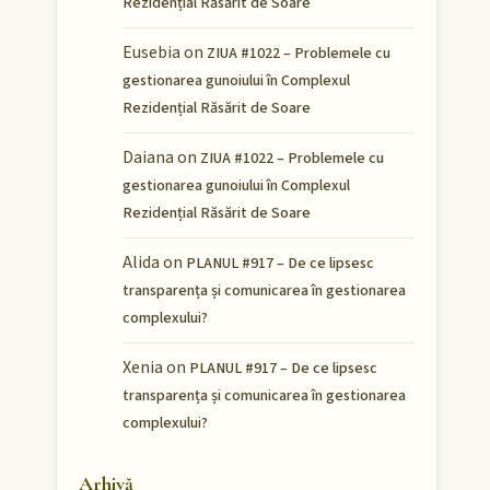
Rezidențial Răsărit de Soare
Eusebia
on
ZIUA #1022 – Problemele cu
gestionarea gunoiului în Complexul
Rezidențial Răsărit de Soare
Daiana
on
ZIUA #1022 – Problemele cu
gestionarea gunoiului în Complexul
Rezidențial Răsărit de Soare
Alida
on
PLANUL #917 – De ce lipsesc
transparența și comunicarea în gestionarea
complexului?
Xenia
on
PLANUL #917 – De ce lipsesc
transparența și comunicarea în gestionarea
complexului?
Arhivă