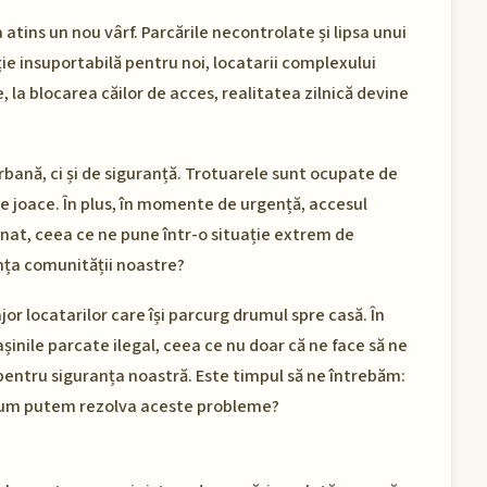
a atins un nou vârf. Parcările necontrolate și lipsa unui
ie insuportabilă pentru noi, locatarii complexului
 la blocarea căilor de acces, realitatea zilnică devine
bană, ci și de siguranță. Trotuarele sunt ocupate de
 se joace. În plus, în momente de urgență, accesul
nat, ceea ce ne pune într-o situație extrem de
nța comunității noastre?
r locatarilor care își parcurg drumul spre casă. În
șinile parcate ilegal, ceea ce nu doar că ne face să ne
 pentru siguranța noastră. Este timpul să ne întrebăm:
i cum putem rezolva aceste probleme?