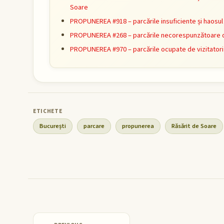
Soare
PROPUNEREA #918 – parcările insuficiente și haosul 
PROPUNEREA #268 – parcările necorespunzătoare 
PROPUNEREA #970 – parcările ocupate de vizitator
București
parcare
propunerea
Răsărit de Soare