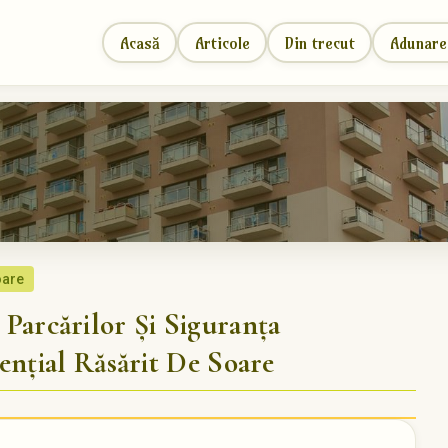
Acasă
Articole
Din trecut
Adunare
oare
rcărilor Și Siguranța
ențial Răsărit De Soare