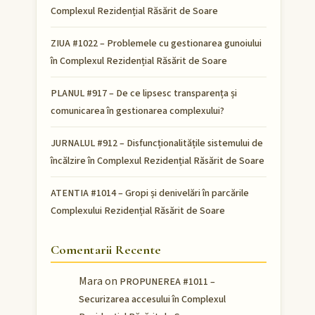
Complexul Rezidențial Răsărit de Soare
ZIUA #1022 – Problemele cu gestionarea gunoiului
în Complexul Rezidențial Răsărit de Soare
PLANUL #917 – De ce lipsesc transparența și
comunicarea în gestionarea complexului?
JURNALUL #912 – Disfuncționalitățile sistemului de
încălzire în Complexul Rezidențial Răsărit de Soare
ATENTIA #1014 – Gropi și denivelări în parcările
Complexului Rezidențial Răsărit de Soare
Comentarii Recente
Mara
on
PROPUNEREA #1011 –
Securizarea accesului în Complexul