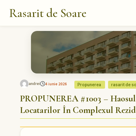
Rasarit de Soare
andrei
4 iunie 2026
Propunerea
rasarit de s
PROPUNEREA #1003 – Haosul Pa
Locatarilor În Complexul Rezid