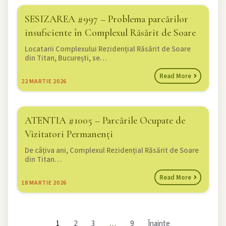
SESIZAREA #997 – Problema parcărilor
insuficiente în Complexul Răsărit de Soare
Locatarii Complexului Rezidențial Răsărit de Soare
din Titan, București, se…
Read More
22
MARTIE 2026
ATENTIA #1005 – Parcările Ocupate de
Vizitatori Permanenți
De câțiva ani, Complexul Rezidențial Răsărit de Soare
din Titan…
Read More
18
MARTIE 2026
1
2
3
…
9
Înainte