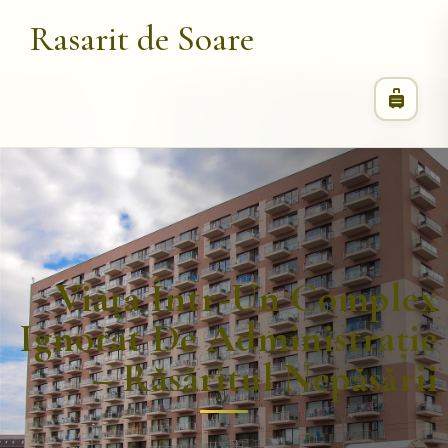
Rasarit de Soare
Viața Într-Un Complex
Ignorat De Administrație
– Răsăritul Nepăsării