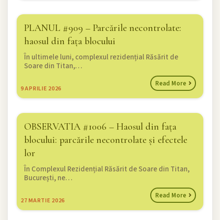
PLANUL #909 – Parcările necontrolate:
haosul din fața blocului
În ultimele luni, complexul rezidențial Răsărit de
Soare din Titan,…
Read More
9
APRILIE 2026
OBSERVATIA #1006 – Haosul din fața
blocului: parcările necontrolate și efectele
lor
În Complexul Rezidențial Răsărit de Soare din Titan,
București, ne…
Read More
27
MARTIE 2026