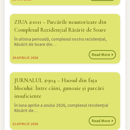
ZIUA #1011 – Parcările neautorizate din
Complexul Rezidențial Răsărit de Soare
În ultima perioadă, complexul nostru rezidențial,
Răsărit de Soare din…
Read More
26
APRILIE 2026
JURNALUL #904 – Haosul din fața
blocului: Între câini, gunoaie și parcări
insuficiente
În luna aprilie a anului 2026, complexul rezidențial
Răsărit de…
Read More
21
APRILIE 2026