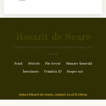
Rasarit de Soare
Când vine întreținerea se transforma în Apus de
Soare
Acasă
Articole
Din trecut
Adunare Generală
Întreținere
Primăria S3
Despre noi
Viața-n Răsarit de Soare, cumperi ca să fii chiriaș