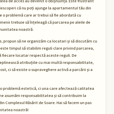
leea de acces au devenit o obișnuință. Este frustrant
 descoperi că nu poți ajunge la apartamentul tău din
 o problemă care ar trebui să fie abordată cu
enii trebuie să înțeleagă că parcarea pe aleile de
omunitatea noastră.
, propun să ne organizăm ca locatari și să discutăm cu
este timpul să stabilim reguli clare privind parcarea,
ă fiecare locatar respectă aceste reguli. De
deplinească atribuțiile cu mai multă responsabilitate,
t, ci să existe o supraveghere activă a parcării și a
r o problemă estetică, ci una care afectează calitatea
să ne asumăm responsabilitatea și să contribuim la
din Complexul Răsărit de Soare. Hai să facem un pas
nitatea noastră!