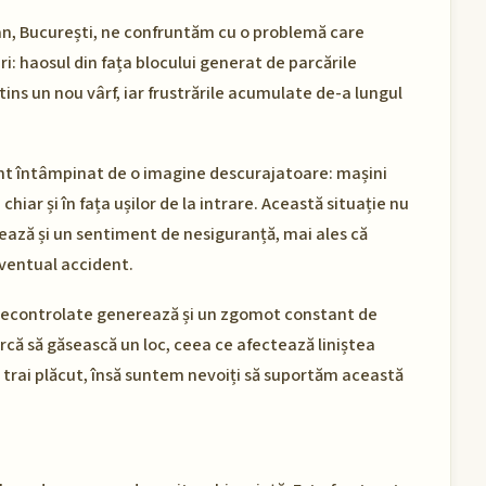
tan, București, ne confruntăm cu o problemă care
i: haosul din fața blocului generat de parcările
tins un nou vârf, iar frustrările acumulate de-a lungul
unt întâmpinat de o imagine descurajatoare: mașini
chiar și în fața ușilor de la intrare. Această situație nu
tivează și un sentiment de nesiguranță, mai ales că
eventual accident.
 necontrolate generează și un zgomot constant de
earcă să găsească un loc, ceea ce afectează liniștea
e trai plăcut, însă suntem nevoiți să suportăm această