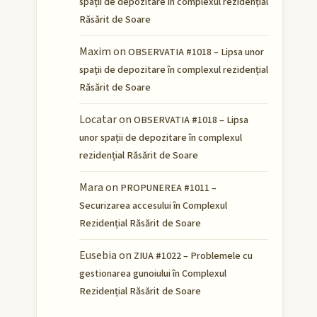
spații de depozitare în complexul rezidențial
Răsărit de Soare
Maxim
on
OBSERVATIA #1018 – Lipsa unor
spații de depozitare în complexul rezidențial
Răsărit de Soare
Locatar
on
OBSERVATIA #1018 – Lipsa
unor spații de depozitare în complexul
rezidențial Răsărit de Soare
Mara
on
PROPUNEREA #1011 –
Securizarea accesului în Complexul
Rezidențial Răsărit de Soare
Eusebia
on
ZIUA #1022 – Problemele cu
gestionarea gunoiului în Complexul
Rezidențial Răsărit de Soare