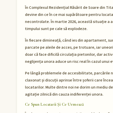
În Complexul Rezidențial Răsărit de Soare din Ti
devine din ce în ce mai supărătoare pentru locatar
necontrolate. În martie 2026, această situație a a
timpului sunt pe cale să explodeze.
În fiecare dimineață, când ies din apartament, s
parcate pe aleile de acces, pe trotuare, iar uneori 
doar că face dificilă circulația pietonilor, dar ac
neglijența unora aduce un risc real în cazul unui 
Pe lângă problemele de accesibilitate, parcările
claxonat și discuții aprinse între șoferii care înc
locatarilor. Multe dintre noi ne dorim un mediu d
agitație zilnică din cauza indiferenței unora.
Ce Spun Locatarii Și Ce Urmează