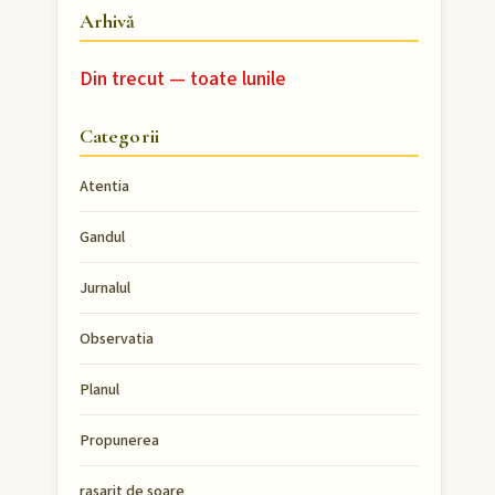
Arhivă
Din trecut — toate lunile
Categorii
Atentia
Gandul
Jurnalul
Observatia
Planul
Propunerea
rasarit de soare