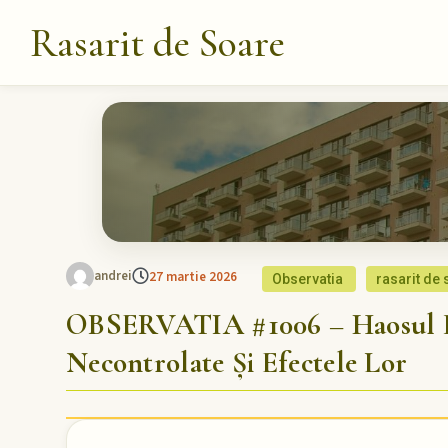
Rasarit de Soare
andrei
27 martie 2026
Observatia
rasarit de
OBSERVATIA #1006 – Haosul Din
Necontrolate Și Efectele Lor