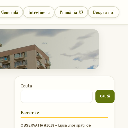
 Generală
Întreținere
Primăria S3
Despre noi
Cauta
Caută
Recente
OBSERVATIA #1018 – Lipsa unor spații de