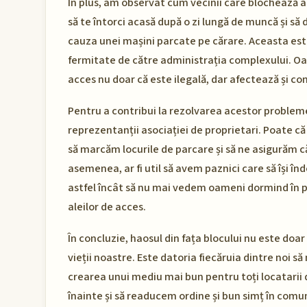
În plus, am observat cum vecinii care blochează a
să te întorci acasă după o zi lungă de muncă și să
cauza unei mașini parcate pe cărare. Aceasta este
fermitate de către administrația complexului. Oam
acces nu doar că este ilegală, dar afectează și c
Pentru a contribui la rezolvarea acestor probleme
reprezentanții asociației de proprietari. Poate că 
să marcăm locurile de parcare și să ne asigurăm c
asemenea, ar fi util să avem paznici care să își în
astfel încât să nu mai vedem oameni dormind în pos
aleilor de acces.
În concluzie, haosul din fața blocului nu este doa
vieții noastre. Este datoria fiecăruia dintre noi 
crearea unui mediu mai bun pentru toți locatarii 
înainte și să readucem ordine și bun simț în comu