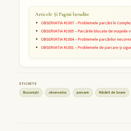
Articole Și Pagini Înrudite
OBSERVATIA #1007 – Problemele parcării în Complex
OBSERVATIA #1005 – Parcările blocate de mașinile v
OBSERVATIA #1004 – Problemele parcărilor necores
OBSERVATIA #1001 – Problemele de parcare și sigur
București
observatia
parcare
Răsărit de Soare