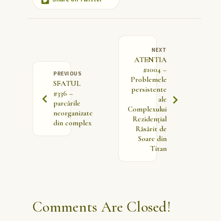
NEXT
ATENTIA
#1004 –
PREVIOUS
Problemele
SFATUL
persistente
#336 –
ale
parcările
Complexului
neorganizate
Rezidențial
din complex
Răsărit de
Soare din
Titan
Comments Are Closed!