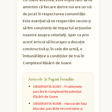
Cu toate acestea, este important să ne
amintim că fiecare dintre noi are un rol
de jucat în respectarea comunității.
Este esențial să ne respectăm vecinii și
să fim conștienți de impactul acțiunilor
noastre asupra celorlalți. Sper ca prin
acest articol să încurajez o discuție
constructivă și, în cele din urmă, o
îmbunătățire a condițiilor de trai în
Complexul Răsărit de Soare.
Articole Și Pagini Înrudite
OBSERVATIA #1007 – Problemele
parcării în Complexul Rezidențial
Răsărit de Soare
OBSERVATIA #1006 – Haosul din fața
blocului: parcările necontrolate și