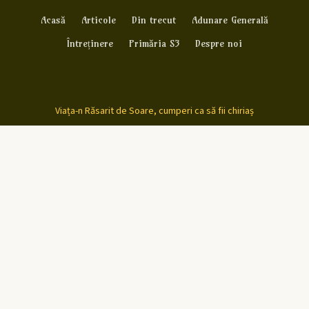
Acasă
Articole
Din trecut
Adunare Generală
Întreținere
Primăria S3
Despre noi
Viața-n Răsarit de Soare, cumperi ca să fii chiriaș