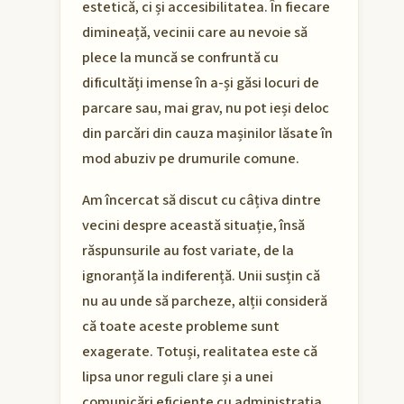
estetică, ci și accesibilitatea. În fiecare
dimineață, vecinii care au nevoie să
plece la muncă se confruntă cu
dificultăți imense în a-și găsi locuri de
parcare sau, mai grav, nu pot ieși deloc
din parcări din cauza mașinilor lăsate în
mod abuziv pe drumurile comune.
Am încercat să discut cu câțiva dintre
vecini despre această situație, însă
răspunsurile au fost variate, de la
ignoranță la indiferență. Unii susțin că
nu au unde să parcheze, alții consideră
că toate aceste probleme sunt
exagerate. Totuși, realitatea este că
lipsa unor reguli clare și a unei
comunicări eficiente cu administrația