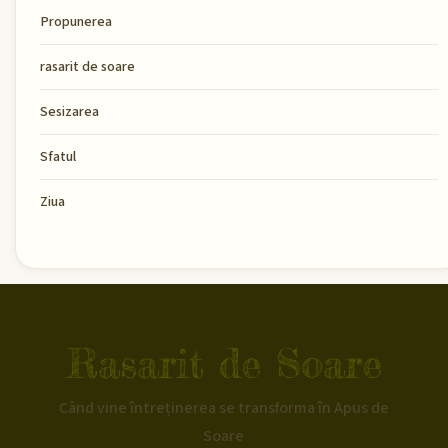
Propunerea
rasarit de soare
Sesizarea
Sfatul
Ziua
Rasarit de Soare
Când vine întreținerea se transforma în Apus de
Soare