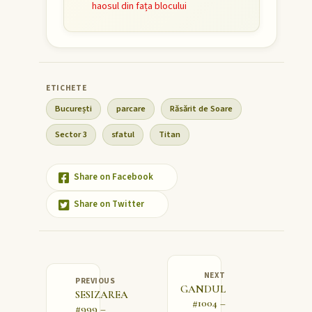
haosul din fața blocului
București
parcare
Răsărit de Soare
Sector 3
sfatul
Titan
Share on Facebook
Share on Twitter
NEXT
PREVIOUS
GANDUL
SESIZAREA
#1004 –
#999 –