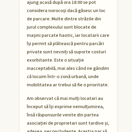
ajung acasă după ora 18:00 se pot
considera norocoși dacă găsesc un loc
de parcare. Multe dintre străzile din
jurul complexului sunt blocate de
mașini parcate haotic, iar locatarii care
își permit să plătească pentru parcări
private sunt nevoiți să suporte costuri
exorbitante. Este o situație
inacceptabilă, mai ales când ne gândim
că locuim într-o zonă urbană, unde
mobilitatea ar trebui să fie o prioritate.
Am observat că mai mulți locatari au
început să își exprime nemulțumirea,
însă răspunsurile venite din partea
asociației de proprietari sunt tardive și,
adesea, neconcludente. Aceștia par să