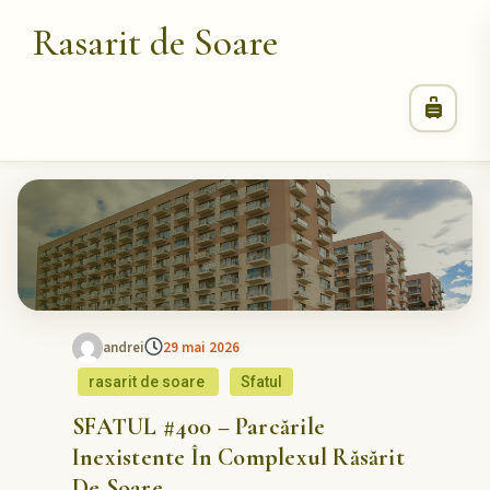
Rasarit de Soare
andrei
29 mai 2026
rasarit de soare
Sfatul
SFATUL #400 – Parcările
Inexistente În Complexul Răsărit
De Soare