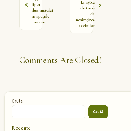
Liniștea
lipsa
distrusă
iluminatului
de
în spațiile
nesimțirea
comune
vecinilor
Comments Are Closed!
Cauta
Caută
Recente