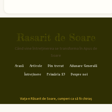
Rasarit de Soare
Când vine întreținerea se transforma în Apus de
Soare
Acasă
Articole
Din trecut
Adunare Generală
Întreținere
Primăria S3
Despre noi
Viața-n Răsarit de Soare, cumperi ca să fii chiriaș