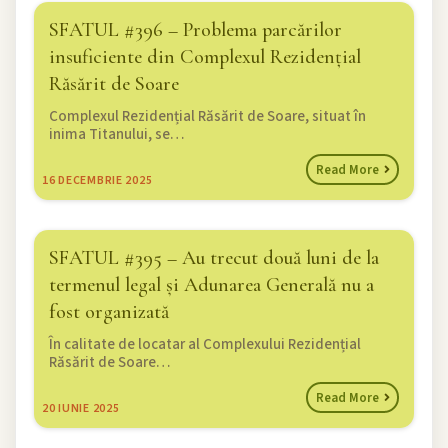
SFATUL #396 – Problema parcărilor
insuficiente din Complexul Rezidențial
Răsărit de Soare
Complexul Rezidențial Răsărit de Soare, situat în
inima Titanului, se…
Read More
16
DECEMBRIE 2025
SFATUL #395 – Au trecut două luni de la
termenul legal și Adunarea Generală nu a
fost organizată
În calitate de locatar al Complexului Rezidențial
Răsărit de Soare…
Read More
20
IUNIE 2025