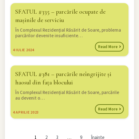
SFATUL #335 – parcările ocupate de
mașinile de serviciu
În Complexul Rezidențial Răsărit de Soare, problema
parcărilor devenite insuficiente…
Read More
4
IULIE 2024
SFATUL #381 – parcările neîngrijite și
haosul din fața blocului
În Complexul Rezidențial Răsărit de Soare, parcările
au devenit o…
Read More
4
APRILIE 2023
1
2
3
…
9
Înainte