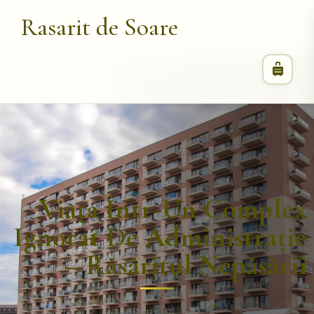
Rasarit de Soare
Viața Într-Un Complex
Ignorat De Administrație
– Răsăritul Nepăsării