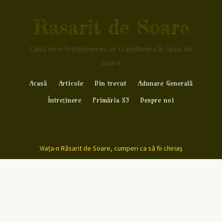
Rasarit de Soare
Când vine întreținerea se transforma în Apus de
Soare
Acasă
Articole
Din trecut
Adunare Generală
Întreținere
Primăria S3
Despre noi
Viața-n Răsarit de Soare, cumperi ca să fii chiriaș