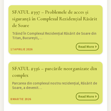
SFATUL #397 – Problemele de acces și
siguranță în Complexul Rezidențial Răsărit
de Soare
Trăind în Complexul Rezidențial Răsărit de Soare din
Titan, București,…
Read More
17
APRILIE 2026
SFATUL #336 – parcările neorganizate din
complex
Parcarea din complexul nostru rezidențial, Răsărit de
Soare, a devenit…
Read More
8
MARTIE 2026