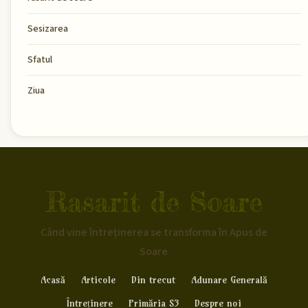
Sesizarea
Sfatul
Ziua
Rasarit de Soare
Când vine întreținerea se transforma în Apus de
Soare
Acasă
Articole
Din trecut
Adunare Generală
Întreținere
Primăria S3
Despre noi