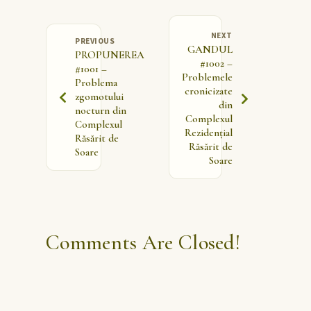
NEXT
PREVIOUS
GANDUL
PROPUNEREA
#1002 –
#1001 –
Problemele
Problema
cronicizate
zgomotului
din
nocturn din
Complexul
Complexul
Rezidențial
Răsărit de
Răsărit de
Soare
Soare
Comments Are Closed!