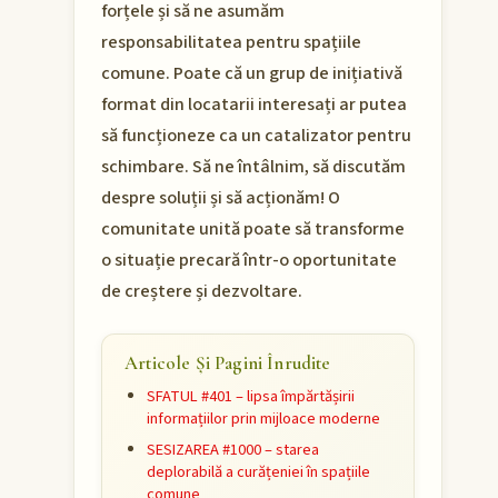
forțele și să ne asumăm
responsabilitatea pentru spațiile
comune. Poate că un grup de inițiativă
format din locatarii interesați ar putea
să funcționeze ca un catalizator pentru
schimbare. Să ne întâlnim, să discutăm
despre soluții și să acționăm! O
comunitate unită poate să transforme
o situație precară într-o oportunitate
de creștere și dezvoltare.
Articole Și Pagini Înrudite
SFATUL #401 – lipsa împărtășirii
informațiilor prin mijloace moderne
SESIZAREA #1000 – starea
deplorabilă a curățeniei în spațiile
comune