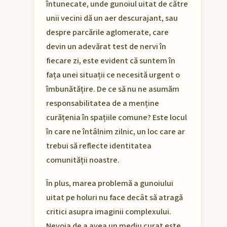
întunecate, unde gunoiul uitat de către
unii vecini dă un aer descurajant, sau
despre parcările aglomerate, care
devin un adevărat test de nervi în
fiecare zi, este evident că suntem în
fața unei situații ce necesită urgent o
îmbunătățire. De ce să nu ne asumăm
responsabilitatea de a menține
curățenia în spațiile comune? Este locul
în care ne întâlnim zilnic, un loc care ar
trebui să reflecte identitatea
comunității noastre.
În plus, marea problemă a gunoiului
uitat pe holuri nu face decât să atragă
critici asupra imaginii complexului.
Nevoia de a avea un mediu curat este