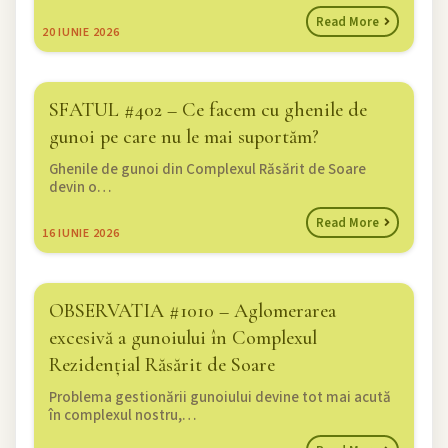
Read More
20
IUNIE 2026
SFATUL #402 – Ce facem cu ghenile de
gunoi pe care nu le mai suportăm?
Ghenile de gunoi din Complexul Răsărit de Soare
devin o…
Read More
16
IUNIE 2026
OBSERVATIA #1010 – Aglomerarea
excesivă a gunoiului în Complexul
Rezidențial Răsărit de Soare
Problema gestionării gunoiului devine tot mai acută
în complexul nostru,…