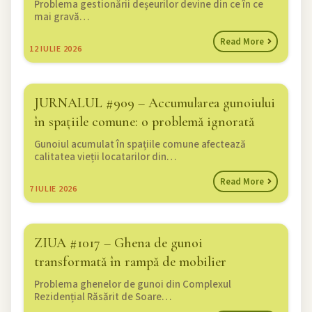
Problema gestionării deșeurilor devine din ce în ce
mai gravă…
Read More
12
IULIE 2026
JURNALUL #909 – Accumularea gunoiului
în spațiile comune: o problemă ignorată
Gunoiul acumulat în spațiile comune afectează
calitatea vieții locatarilor din…
Read More
7
IULIE 2026
ZIUA #1017 – Ghena de gunoi
transformată în rampă de mobilier
Problema ghenelor de gunoi din Complexul
Rezidențial Răsărit de Soare…