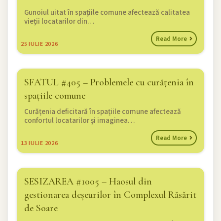
Gunoiul uitat în spațiile comune afectează calitatea
vieții locatarilor din…
Read More
25
IULIE 2026
SFATUL #405 – Problemele cu curățenia în
spațiile comune
Curățenia deficitară în spațiile comune afectează
confortul locatarilor și imaginea…
Read More
13
IULIE 2026
SESIZAREA #1005 – Haosul din
gestionarea deșeurilor în Complexul Răsărit
de Soare