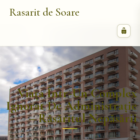
Rasarit de Soare
Viața Într-Un Complex
Ignorat De Administrație
– Răsăritul Nepăsării