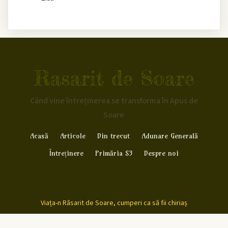
Rasarit de Soare
Când vine întreținerea se transforma în Apus de
Soare
Acasă
Articole
Din trecut
Adunare Generală
Întreținere
Primăria S3
Despre noi
Viața-n Răsarit de Soare, cumperi ca să fii chiriaș