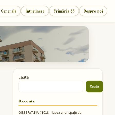
 Generală
Întreținere
Primăria S3
Despre noi
Cauta
Caută
Recente
OBSERVATIA #1018 – Lipsa unor spații de