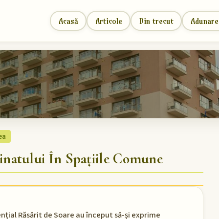
Acasă
Articole
Din trecut
Adunare
ea
natului În Spațiile Comune
nțial Răsărit de Soare au început să-și exprime