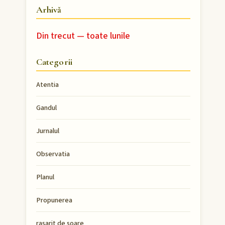
Arhivă
Din trecut — toate lunile
Categorii
Atentia
Gandul
Jurnalul
Observatia
Planul
Propunerea
rasarit de soare