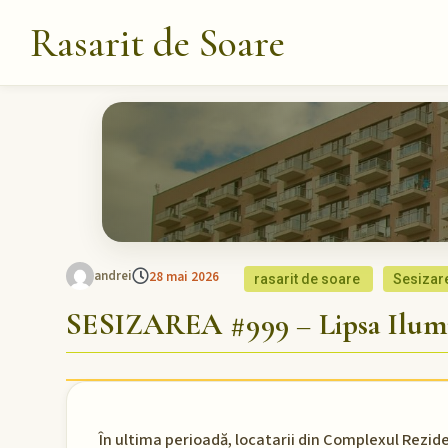
Rasarit de Soare
andrei
28 mai 2026
rasarit de soare
Sesizar
SESIZAREA #999 – Lipsa Ilumi
În ultima perioadă, locatarii din Complexul Rezide