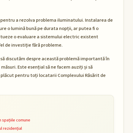
pentru a rezolva problema iluminatului. Instalarea de
gure o lumină bună pe durata nopții, ar putea fi o
ectueze o evaluare a sistemului electric existent
el de investiție fără probleme.
e, să discutăm despre această problemă importantă în
a măsuri. Este esențial să ne facem auziți și să
 plăcut pentru toți locatarii Complexului Răsărit de
n spațiile comune
l rezidențial