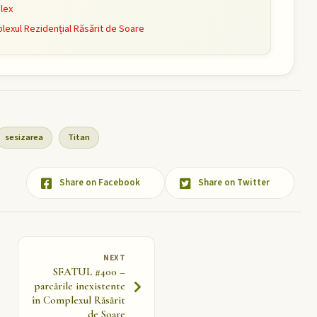
lex
exul Rezidențial Răsărit de Soare
sesizarea
Titan
Share on Facebook
Share on Twitter
NEXT
SFATUL #400 –
parcările inexistente
în Complexul Răsărit
de Soare