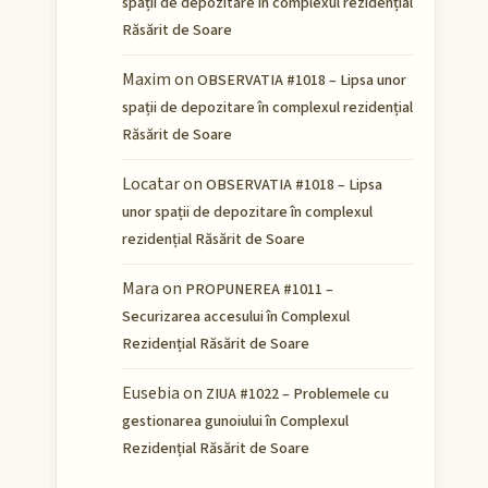
spații de depozitare în complexul rezidențial
Răsărit de Soare
Maxim
on
OBSERVATIA #1018 – Lipsa unor
spații de depozitare în complexul rezidențial
Răsărit de Soare
Locatar
on
OBSERVATIA #1018 – Lipsa
unor spații de depozitare în complexul
rezidențial Răsărit de Soare
Mara
on
PROPUNEREA #1011 –
Securizarea accesului în Complexul
Rezidențial Răsărit de Soare
Eusebia
on
ZIUA #1022 – Problemele cu
gestionarea gunoiului în Complexul
Rezidențial Răsărit de Soare