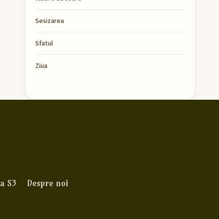
Sesizarea
Sfatul
Ziua
a S3
Despre noi