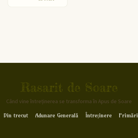
Rasarit de Soare
Când vine întreținerea se transforma în Apus de Soare
Din trecut
Adunare Generală
Întreținere
Primări