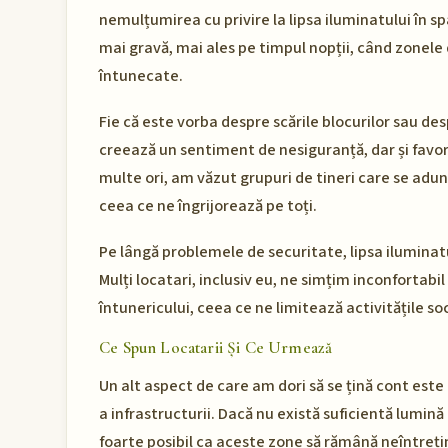
nemulțumirea cu privire la lipsa iluminatului în 
mai gravă, mai ales pe timpul nopții, când zonele
întunecate.
Fie că este vorba despre scările blocurilor sau desp
creează un sentiment de nesiguranță, dar și fa
multe ori, am văzut grupuri de tineri care se adu
ceea ce ne îngrijorează pe toți.
Pe lângă problemele de securitate, lipsa iluminatul
Mulți locatari, inclusiv eu, ne simțim inconfortab
întunericului, ceea ce ne limitează activitățile soc
Ce Spun Locatarii Și Ce Urmează
Un alt aspect de care am dori să se țină cont est
a infrastructurii. Dacă nu există suficientă lumină 
foarte posibil ca aceste zone să rămână neîntreți