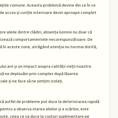
spațiile comune. Aceasta problemă devine din ce în ce
 de acces și curțile interioare devin aproape complet
re aleile dintre clădiri, absența luminii nu doar că
vorizează comportamentele necorespunzătoare. De
nă în aceste zone, atrăgând atenția nu tocmai dorită,
ui are și un impact asupra calității vieții noastre.
il să ne deplasăm prin complex după lăsarea
iale și ne face să ne simțim izolați.
e că astfel de probleme pot duce la deteriorarea rapidă
pentru a observa starea aleilor și a scărilor, este
nute, ceea ce va duce la costuri suplimentare pe