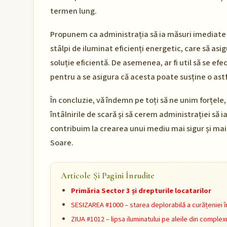
termen lung.
Propunem ca administrația să ia măsuri imediate 
stâlpi de iluminat eficienți energetic, care să asi
soluție eficientă. De asemenea, ar fi util să se ef
pentru a se asigura că acesta poate susține o astf
În concluzie, vă îndemn pe toți să ne unim forțel
întâlnirile de scară și să cerem administrației să i
contribuim la crearea unui mediu mai sigur și mai
Soare.
Articole Și Pagini Înrudite
Primăria Sector 3 și drepturile locatarilor
SESIZAREA #1000 – starea deplorabilă a curățeniei î
ZIUA #1012 – lipsa iluminatului pe aleile din complexu