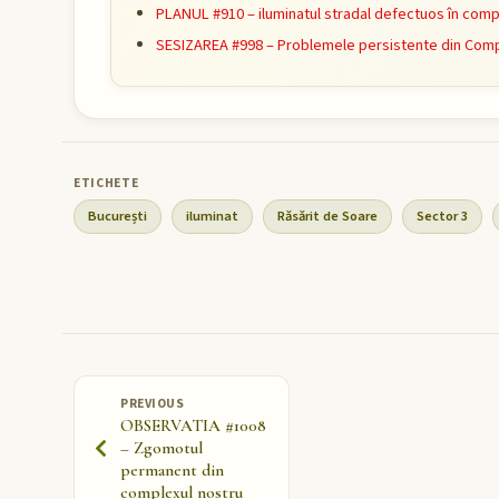
PLANUL #910 – iluminatul stradal defectuos în comp
SESIZAREA #998 – Problemele persistente din Compl
București
iluminat
Răsărit de Soare
Sector 3
PREVIOUS
OBSERVATIA #1008
– Zgomotul
permanent din
complexul nostru