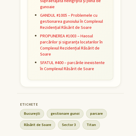
supraetajată neîngrijită și plină de
gunoaie
GANDUL #1005 – Problemele cu
gestionarea gunoiului în Complexul
Rezidențial Răsărit de Soare
PROPUNEREA #1003 – Haosul
parcărilor și siguranța locatarilor în
Complexul Rezidențial Răsărit de
Soare
SFATUL #400 – parcările inexistente
în Complexul Răsărit de Soare
București
gestionare gunoi
parcare
Răsărit de Soare
Sector 3
Titan