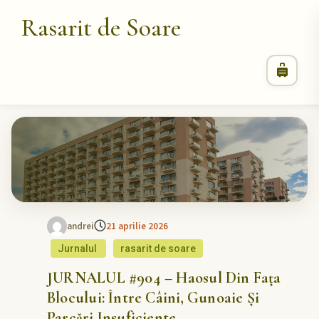
Rasarit de Soare
andrei
21 aprilie 2026
Jurnalul
rasarit de soare
JURNALUL #904 – Haosul Din Fața
Blocului: Între Câini, Gunoaie Și
Parcări Insuficiente