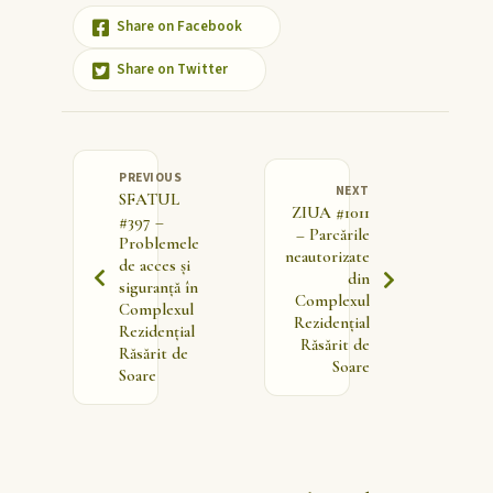
Share on Facebook
Share on Twitter
PREVIOUS
NEXT
SFATUL
ZIUA #1011
#397 –
– Parcările
Problemele
neautorizate
de acces și
din
siguranță în
Complexul
Complexul
Rezidențial
Rezidențial
Răsărit de
Răsărit de
Soare
Soare