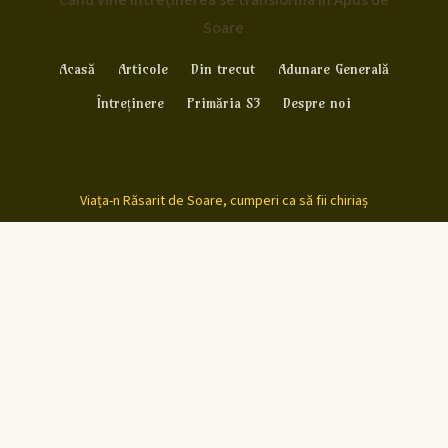
Când vine întreținerea se transforma în Apus de
Soare
Acasă
Articole
Din trecut
Adunare Generală
Întreținere
Primăria S3
Despre noi
Viața-n Răsarit de Soare, cumperi ca să fii chiriaș