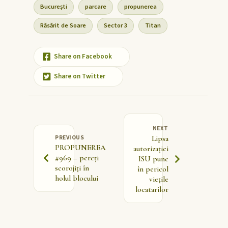
București
parcare
propunerea
Răsărit de Soare
Sector 3
Titan
Share on Facebook
Share on Twitter
NEXT
PREVIOUS
Lipsa
PROPUNEREA
autorizației
#969 – pereți
ISU pune
scorojiți în
în pericol
holul blocului
viețile
locatarilor