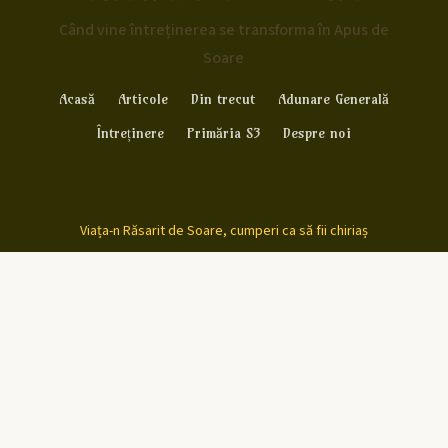
Când vine întreținerea se transforma în Apus de
Soare
Acasă
Articole
Din trecut
Adunare Generală
Întreținere
Primăria S3
Despre noi
Viața-n Răsarit de Soare, cumperi ca să fii chiriaș