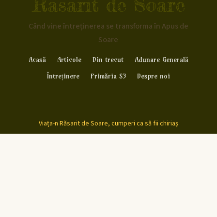
Rasarit de Soare
Când vine întreținerea se transforma în Apus de
Soare
Acasă
Articole
Din trecut
Adunare Generală
Întreținere
Primăria S3
Despre noi
Viața-n Răsarit de Soare, cumperi ca să fii chiriaș