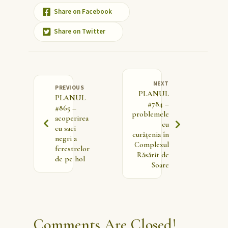
Share on Facebook
Share on Twitter
NEXT
PREVIOUS
PLANUL
PLANUL
#784 –
#865 –
problemele
acoperirea
cu
cu saci
curățenia în
negri a
Complexul
ferestrelor
Răsărit de
de pe hol
Soare
Comments Are Closed!