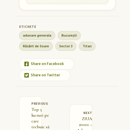
adunare generala
București
Răsărit de Soare
Sector 3
Titan
Share on Facebook
Share on Twitter
PREVIOUS
Top 5
NEXT
lucruri pe
ZIUA
care
#1001 –
trebuie să