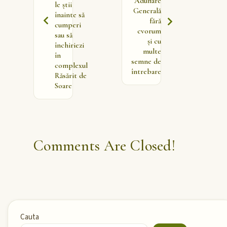
Adunare
le știi
Generală
înainte să
fără
cumperi
cvorum
sau să
și cu
închiriezi
multe
în
semne de
complexul
întrebare
Răsărit de
Soare
Comments Are Closed!
Cauta