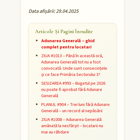
Data afișării: 29.04.2025
Articole Și Pagini Înrudite
Adunarea Generală – ghid
complet pentru locatari
ZIUA #1013 – Până în această oră,
Adunarea Generală tot nu a fost
convocată. Unde sunt consecințele
și ce face Primăria Sectorului 3?
SESIZAREA #993 – Bugetul pe 2026
nu poate fi aprobat fără Adunare
Generală
PLANUL #904 – Trei luni fără Adunare
Generală – un record al nepăsării
ZIUA #1008 – Adunarea Generală
amânată la nesfârșit – locatarii nu
mai au răbdare