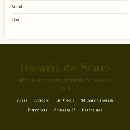
Sfatul
Ziua
Rasarit de Soare
Când vine întreținerea se transforma în Apus de
Soare
Acasă
Articole
Din trecut
Adunare Generală
Întreținere
Primăria S3
Despre noi