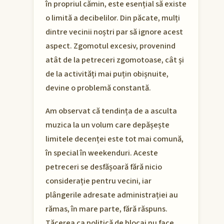
în propriul cămin, este esențial să existe
o limită a decibelilor. Din păcate, mulți
dintre vecinii noștri par să ignore acest
aspect. Zgomotul excesiv, provenind
atât de la petreceri zgomotoase, cât și
de la activități mai puțin obișnuite,
devine o problemă constantă.
Am observat că tendința de a asculta
muzica la un volum care depășește
limitele decenței este tot mai comună,
în special în weekenduri. Aceste
petreceri se desfășoară fără nicio
considerație pentru vecini, iar
plângerile adresate administrației au
rămas, în mare parte, fără răspuns.
Tăcerea ca politică de blocaj nu face