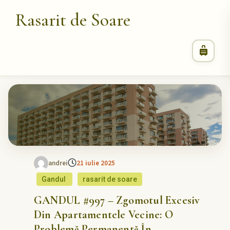
Rasarit de Soare
andrei
21 iulie 2025
Gandul
rasarit de soare
GANDUL #997 – Zgomotul Excesiv
Din Apartamentele Vecine: O
Problemă Permanentă În