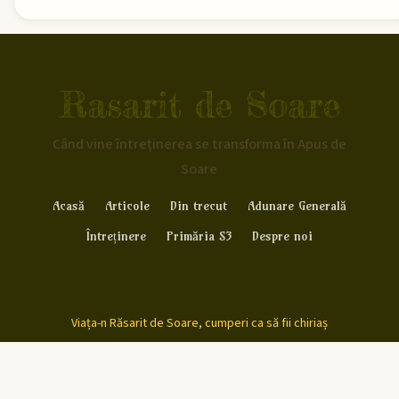
Rasarit de Soare
Când vine întreținerea se transforma în Apus de
Soare
Acasă
Articole
Din trecut
Adunare Generală
Întreținere
Primăria S3
Despre noi
Viața-n Răsarit de Soare, cumperi ca să fii chiriaș