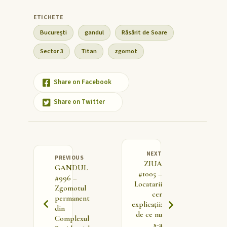
București
gandul
Răsărit de Soare
Sector 3
Titan
zgomot
Share on Facebook
Share on Twitter
NEXT
PREVIOUS
ZIUA
GANDUL
#1005 –
#996 –
Locatarii
Zgomotul
cer
permanent
explicații:
din
de ce nu
Complexul
s-a