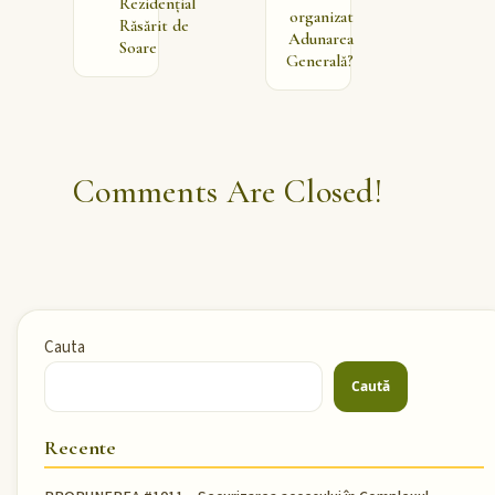
Rezidențial
organizat
Răsărit de
Adunarea
Soare
Generală?
Comments Are Closed!
Cauta
Caută
Recente