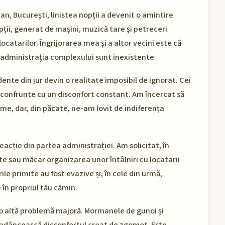
an, București, linistea nopții a devenit o amintire
ții, generat de mașini, muzică tare și petreceri
ocatarilor. Îngrijorarea mea și a altor vecini este că
 administrația complexului sunt inexistente.
dente din jur devin o realitate imposibil de ignorat. Cei
e confrunte cu un disconfort constant. Am încercat să
me, dar, din păcate, ne-am lovit de indiferența
eacție din partea administrației. Am solicitat, în
e sau măcar organizarea unor întâlniri cu locatarii
le primite au fost evazive și, în cele din urmă,
 în propriul tău cămin.
e o altă problemă majoră. Mormanele de gunoi și