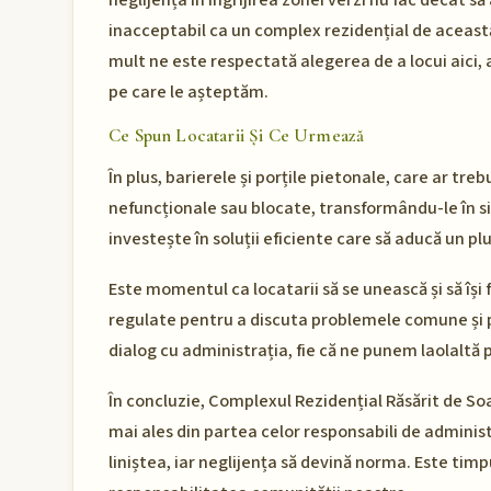
neglijența în îngrijirea zonei verzi nu fac decât 
inacceptabil ca un complex rezidențial de această
mult ne este respectată alegerea de a locui aici, 
pe care le așteptăm.
Ce Spun Locatarii Și Ce Urmează
În plus, barierele și porțile pietonale, care ar tre
nefuncționale sau blocate, transformându-le în sim
investește în soluții eficiente care să aducă un pl
Este momentul ca locatarii să se unească și să își 
regulate pentru a discuta problemele comune și pe
dialog cu administrația, fie că ne punem laolaltă
În concluzie, Complexul Rezidențial Răsărit de So
mai ales din partea celor responsabili de admini
liniștea, iar neglijența să devină norma. Este ti