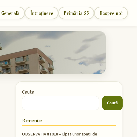
 Generală
Întreținere
Primăria S3
Despre noi
Cauta
Caută
Recente
OBSERVATIA #1018 – Lipsa unor spații de