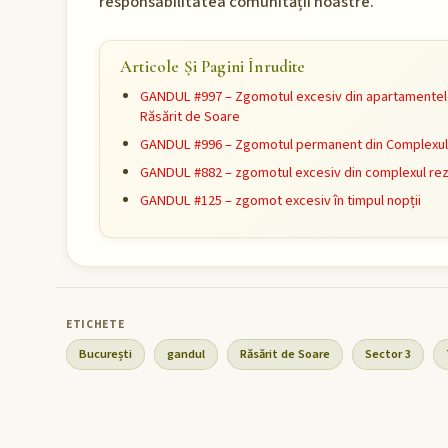
responsabilitatea comunității noastre.
Articole Și Pagini Înrudite
GANDUL #997 – Zgomotul excesiv din apartamentele
Răsărit de Soare
GANDUL #996 – Zgomotul permanent din Complexul R
GANDUL #882 – zgomotul excesiv din complexul rez
GANDUL #125 – zgomot excesiv în timpul nopții
București
gandul
Răsărit de Soare
Sector 3