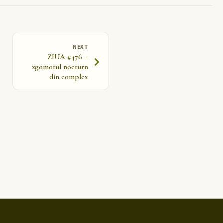
NEXT
ZIUA #476 –
zgomotul nocturn
din complex