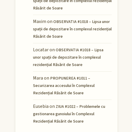
spații de depozitare în complexul rezidențial
Răsărit de Soare
Maxim
on
OBSERVATIA #1018 – Lipsa unor
spații de depozitare în complexul rezidențial
Răsărit de Soare
Locatar
on
OBSERVATIA #1018 – Lipsa
unor spații de depozitare în complexul
rezidențial Răsărit de Soare
Mara
on
PROPUNEREA #1011 –
Securizarea accesului în Complexul
Rezidențial Răsărit de Soare
Eusebia
on
ZIUA #1022 – Problemele cu
gestionarea gunoiului în Complexul
Rezidențial Răsărit de Soare