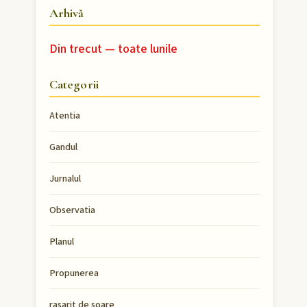
Arhivă
Din trecut — toate lunile
Categorii
Atentia
Gandul
Jurnalul
Observatia
Planul
Propunerea
rasarit de soare