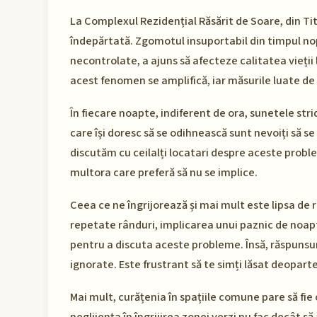
La Complexul Rezidențial Răsărit de Soare, din Tit
îndepărtată. Zgomotul insuportabil din timpul nop
necontrolate, a ajuns să afecteze calitatea vieții l
acest fenomen se amplifică, iar măsurile luate de
În fiecare noapte, indiferent de ora, sunetele stri
care își doresc să se odihnească sunt nevoiți să s
discutăm cu ceilalți locatari despre aceste proble
multora care preferă să nu se implice.
Ceea ce ne îngrijorează și mai mult este lipsa de r
repetate rânduri, implicarea unui paznic de noapt
pentru a discuta aceste probleme. Însă, răspunsuri
ignorate. Este frustrant să te simți lăsat deoparte
Mai mult, curățenia în spațiile comune pare să fi