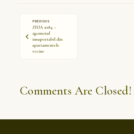
PREVIOUS
ZIUA #184 –
zgomotul
insuportabil din
apartamentele
vecine
Comments Are Closed!