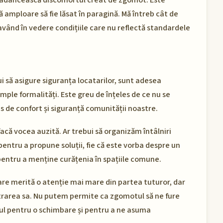
să adâncească disconfortul creat de zgomot. Este
 amploare să fie lăsat în paragină. Mă întreb cât de
având în vedere condițiile care nu reflectă standardele
bui să asigure siguranța locatarilor, sunt adesea
ple formalități. Este greu de înțeles de ce nu se
us de confort și siguranță comunității noastre.
facă vocea auzită. Ar trebui să organizăm întâlniri
ntru a propune soluții, fie că este vorba despre un
 pentru a menține curățenia în spațiile comune.
are merită o atenție mai mare din partea tuturor, dar
strarea sa. Nu putem permite ca zgomotul să ne fure
mpul pentru o schimbare și pentru a ne asuma