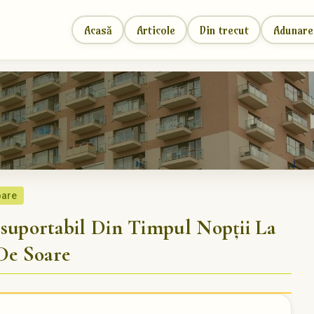
Acasă
Articole
Din trecut
Adunare
oare
portabil Din Timpul Nopții La
De Soare