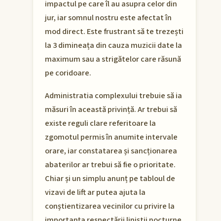
impactul pe care îl au asupra celor din
jur, iar somnul nostru este afectat în
mod direct. Este frustrant să te trezești
la 3 dimineața din cauza muzicii date la
maximum sau a strigătelor care răsună
pe coridoare.
Administratia complexului trebuie să ia
măsuri în această privință. Ar trebui să
existe reguli clare referitoare la
zgomotul permis în anumite intervale
orare, iar constatarea și sancționarea
abaterilor ar trebui să fie o prioritate.
Chiar și un simplu anunț pe tabloul de
vizavi de lift ar putea ajuta la
conștientizarea vecinilor cu privire la
importanța respectării liniștii nocturne.