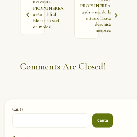
PREVIOUS
PROPUNEREA
PROPUNEREA
#261 – ușa de la
#260 – liftul
intrare lăsată
blocat cu saci
deschisă
de moloz
noaptea
Comments Are Closed!
Cauta
Caută