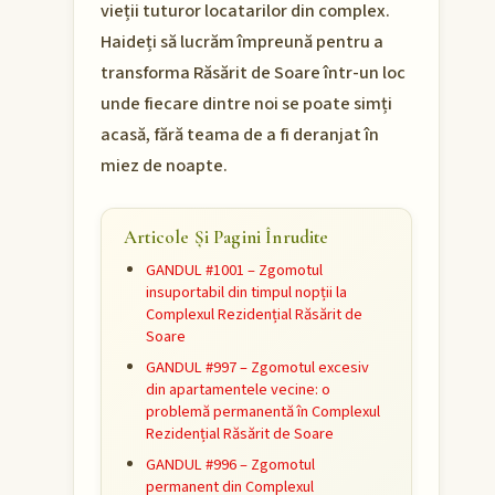
vieții tuturor locatarilor din complex.
Haideți să lucrăm împreună pentru a
transforma Răsărit de Soare într-un loc
unde fiecare dintre noi se poate simți
acasă, fără teama de a fi deranjat în
miez de noapte.
Articole Și Pagini Înrudite
GANDUL #1001 – Zgomotul
insuportabil din timpul nopții la
Complexul Rezidențial Răsărit de
Soare
GANDUL #997 – Zgomotul excesiv
din apartamentele vecine: o
problemă permanentă în Complexul
Rezidențial Răsărit de Soare
GANDUL #996 – Zgomotul
permanent din Complexul