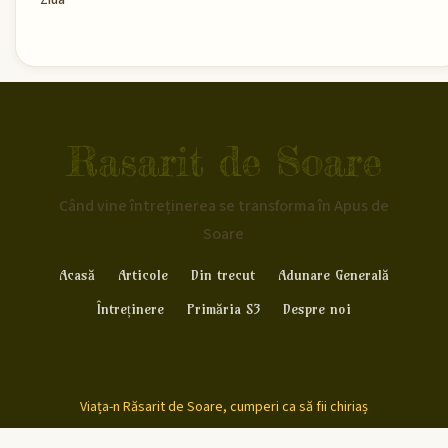
Rasarit de Soare
Când vine întreținerea se transforma în Apus de
Soare
Acasă
Articole
Din trecut
Adunare Generală
Întreținere
Primăria S3
Despre noi
Viața-n Răsarit de Soare, cumperi ca să fii chiriaș