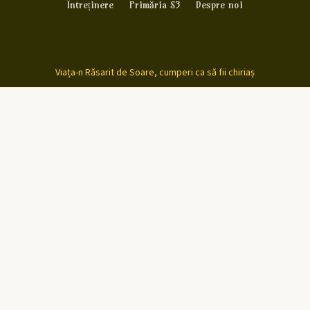
Întreținere
Primăria S3
Despre noi
Viața-n Răsarit de Soare, cumperi ca să fii chiriaș