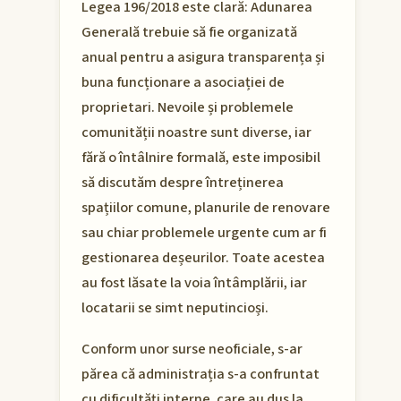
Legea 196/2018 este clară: Adunarea
Generală trebuie să fie organizată
anual pentru a asigura transparența și
buna funcționare a asociației de
proprietari. Nevoile și problemele
comunității noastre sunt diverse, iar
fără o întâlnire formală, este imposibil
să discutăm despre întreținerea
spațiilor comune, planurile de renovare
sau chiar problemele urgente cum ar fi
gestionarea deșeurilor. Toate acestea
au fost lăsate la voia întâmplării, iar
locatarii se simt neputincioși.
Conform unor surse neoficiale, s-ar
părea că administrația s-a confruntat
cu dificultăți interne, care au dus la