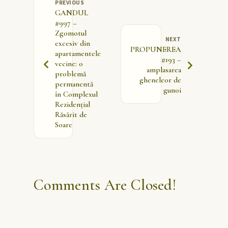
PREVIOUS
GANDUL
#997 –
Zgomotul
NEXT
excesiv din
PROPUNEREA
apartamentele
#193 –
vecine: o
amplasarea
problemă
gheneleor de
permanentă
gunoi
în Complexul
Rezidențial
Răsărit de
Soare
Comments Are Closed!