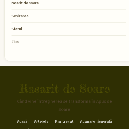
rasarit de soare
Sesizarea
Sfatul
Ziua
Rasarit de Soare
Când vine întreținerea se transforma în Apus de
Soare
Acasă
Articole
Din trecut
Adunare Generală