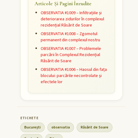
Articole Și Pagini Înrudite
OBSERVATIA #1009 – Infiltrațiile și
deteriorarea zidurilor în complexul
rezidențial Răsărit de Soare
OBSERVATIA #1008 – Zgomotul
permanent din complexul nostru
OBSERVATIA #1007 – Problemele
parcării în Complexul Rezidențial
Răsărit de Soare
OBSERVATIA #1006 – Haosul din fața
blocului: parcările necontrolate și
efectele lor
București
observatia
Răsărit de Soare