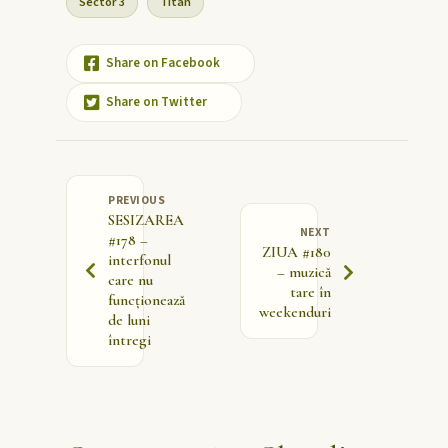
Sector 3
Titan
Share on Facebook
Share on Twitter
PREVIOUS
SESIZAREA
NEXT
#178 –
ZIUA #180
interfonul
– muzică
care nu
tare în
funcționează
weekenduri
de luni
întregi