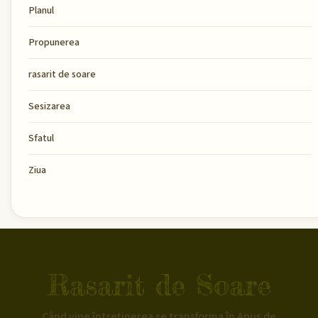
Planul
Propunerea
rasarit de soare
Sesizarea
Sfatul
Ziua
Rasarit de Soare
Când vine întreținerea se transforma în Apus de