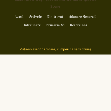
Soare
Acasă
Articole
Din trecut
Adunare Generală
Întreținere
Primăria S3
Despre noi
Viața-n Răsarit de Soare, cumperi ca să fii chiriaș