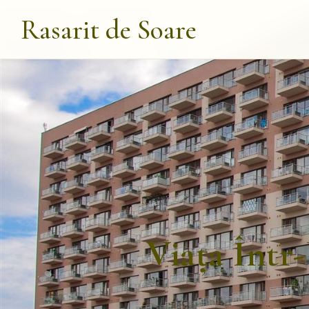
Rasarit de Soare
Viața Într