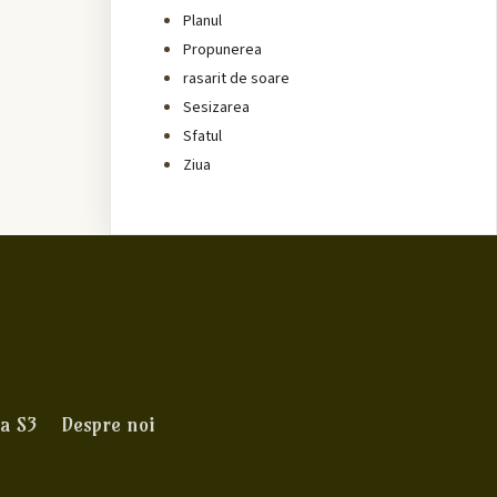
Planul
Propunerea
rasarit de soare
Sesizarea
Sfatul
Ziua
a S3
Despre noi