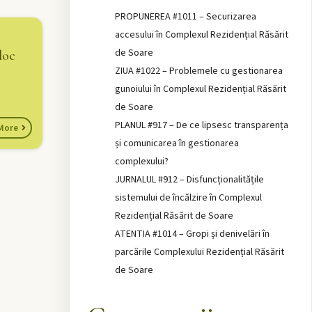
PROPUNEREA #1011 – Securizarea
accesului în Complexul Rezidențial Răsărit
de Soare
loc
ZIUA #1022 – Problemele cu gestionarea
gunoiului în Complexul Rezidențial Răsărit
de Soare
PLANUL #917 – De ce lipsesc transparența
More
și comunicarea în gestionarea
complexului?
JURNALUL #912 – Disfuncționalitățile
sistemului de încălzire în Complexul
Rezidențial Răsărit de Soare
ATENTIA #1014 – Gropi și denivelări în
parcările Complexului Rezidențial Răsărit
de Soare