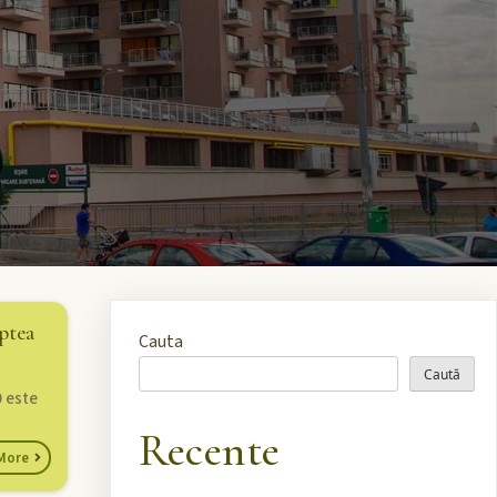
ptea
Cauta
Caută
0 este
Recente
More