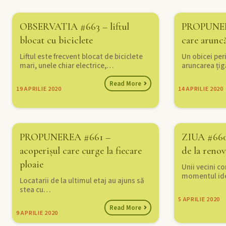
OBSERVATIA #663 – liftul
PROPUNERE
blocat cu biciclete
care arunc
Liftul este frecvent blocat de biciclete
Un obicei peri
mari, unele chiar electrice,…
aruncarea țig
Read More
19
APRILIE 2020
14
APRILIE 2020
PROPUNEREA #661 –
ZIUA #660
acoperișul care curge la fiecare
de la renov
ploaie
Unii vecini c
momentul id
Locatarii de la ultimul etaj au ajuns să
stea cu…
5
APRILIE 2020
Read More
9
APRILIE 2020