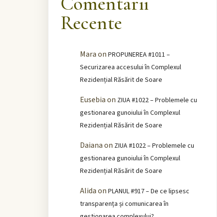
Comentarii
Recente
Mara
on
PROPUNEREA #1011 –
Securizarea accesului în Complexul
Rezidențial Răsărit de Soare
Eusebia
on
ZIUA #1022 – Problemele cu
gestionarea gunoiului în Complexul
Rezidențial Răsărit de Soare
Daiana
on
ZIUA #1022 – Problemele cu
gestionarea gunoiului în Complexul
Rezidențial Răsărit de Soare
Alida
on
PLANUL #917 – De ce lipsesc
transparența și comunicarea în
gestionarea complexului?