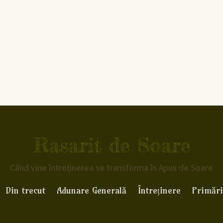
Rasarit de Soare
Când vine întreținerea se transforma în Apus de Soare
Din trecut
Adunare Generală
Întreținere
Primări