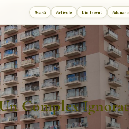
Acasă
Articole
Din trecut
Adunare
-Un Complex Ignorat