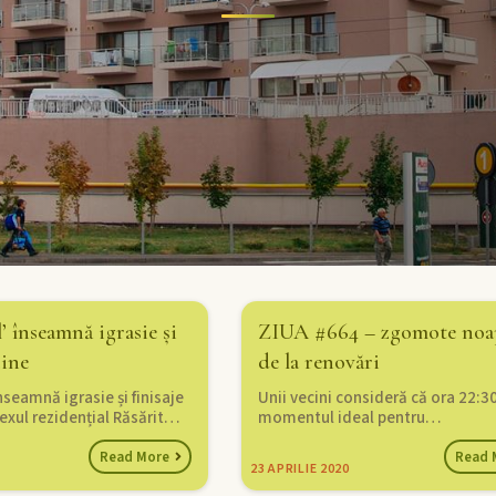
’ înseamnă igrasie și
ZIUA #664 – zgomote noa
tine
de la renovări
nseamnă igrasie și finisaje
Unii vecini consideră că ora 22:3
exul rezidențial Răsărit…
momentul ideal pentru…
Read More
Read 
23
APRILIE 2020