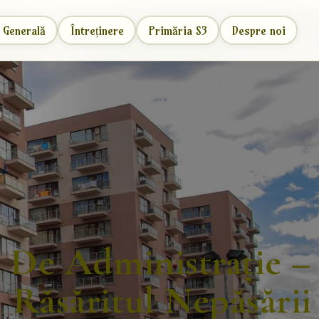
 Generală
Întreținere
Primăria S3
Despre noi
 De Administrație –
Răsăritul Nepăsării