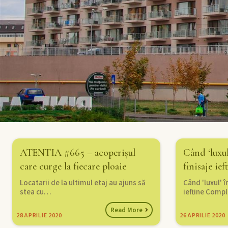
ATENTIA #665 – acoperișul
Când ‘luxul
care curge la fiecare ploaie
finisaje ief
Locatarii de la ultimul etaj au ajuns să
Când 'luxul' î
stea cu…
ieftine Compl
Read More
28
APRILIE 2020
26
APRILIE 2020