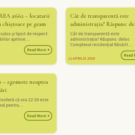
A #662 – locatarii
Cât de transparentă este
ă chiștoace pe geam
administrația? Răspuns: de
culos și lipsit de respect:
Cât de transparentă este
ărilor aprinse…
administrația? Răspuns: deloc
Complexul rezidențial Răsărit…
Read More
Read 
11
APRILIE 2020
 – zgomote noaptea
ări
onsideră că ora 22:30 este
eal pentru…
Read More