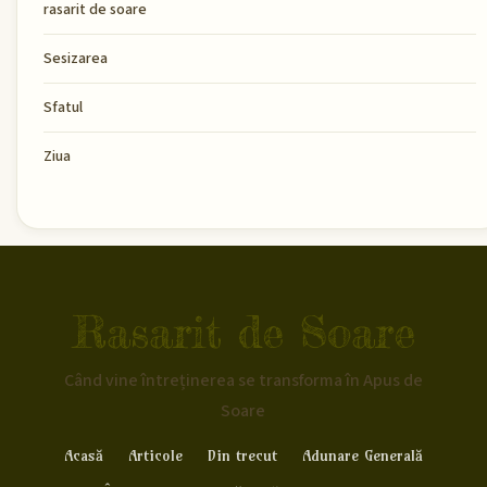
rasarit de soare
Sesizarea
Sfatul
Ziua
Rasarit de Soare
Când vine întreținerea se transforma în Apus de
Soare
Acasă
Articole
Din trecut
Adunare Generală