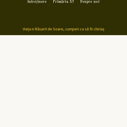
Întreținere
Primăria S3
Despre noi
Viața-n Răsarit de Soare, cumperi ca să fii chiriaș