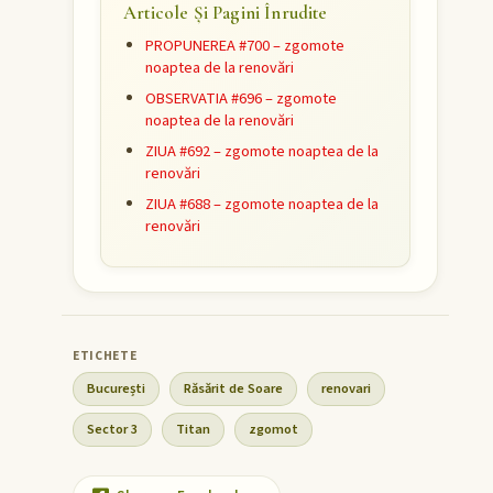
Articole Și Pagini Înrudite
PROPUNEREA #700 – zgomote
noaptea de la renovări
OBSERVATIA #696 – zgomote
noaptea de la renovări
ZIUA #692 – zgomote noaptea de la
renovări
ZIUA #688 – zgomote noaptea de la
renovări
București
Răsărit de Soare
renovari
Sector 3
Titan
zgomot