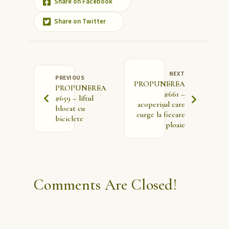
Share on Facebook
Share on Twitter
NEXT
PREVIOUS
PROPUNEREA
PROPUNEREA
#661 –
#659 – liftul
acoperișul care
blocat cu
curge la fiecare
biciclete
ploaie
Comments Are Closed!