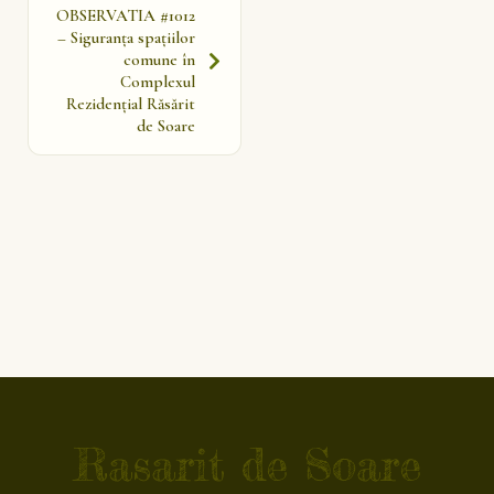
OBSERVATIA #1012
– Siguranța spațiilor
comune în
Complexul
Rezidențial Răsărit
de Soare
Rasarit de Soare