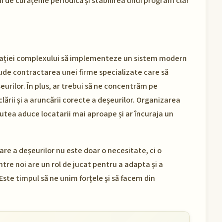
 de curățenie periodică și stabilirea unui program clar
rației complexului să implementeze un sistem modern
lude contractarea unei firme specializate care să
eurilor. În plus, ar trebui să ne concentrăm pe
lării și a aruncării corecte a deșeurilor. Organizarea
tea aduce locatarii mai aproape și ar încuraja un
re a deșeurilor nu este doar o necesitate, ci o
tre noi are un rol de jucat pentru a adapta și a
 Este timpul să ne unim forțele și să facem din