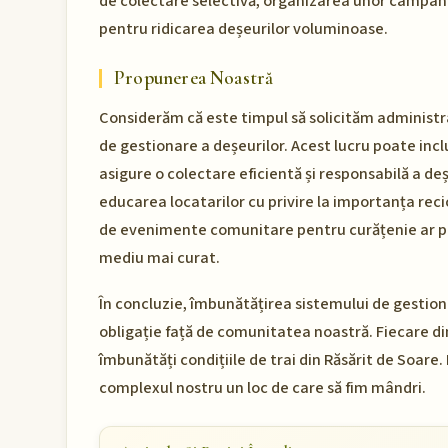
de colectare selectivă, organizarea unor campanii
pentru ridicarea deșeurilor voluminoase.
Propunerea Noastră
Considerăm că este timpul să solicităm administ
de gestionare a deșeurilor. Acest lucru poate inc
asigure o colectare eficientă și responsabilă a deș
educarea locatarilor cu privire la importanța recic
de evenimente comunitare pentru curățenie ar pu
mediu mai curat.
În concluzie, îmbunătățirea sistemului de gestiona
obligație față de comunitatea noastră. Fiecare din
îmbunătăți condițiile de trai din Răsărit de Soare.
complexul nostru un loc de care să fim mândri.