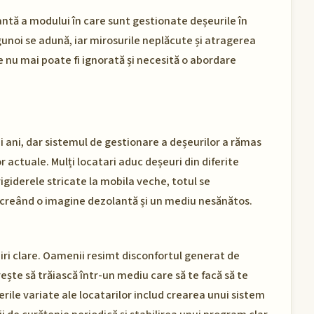
antă a modului în care sunt gestionate deșeurile în
gunoi se adună, iar mirosurile neplăcute și atragerea
e nu mai poate fi ignorată și necesită o abordare
i ani, dar sistemul de gestionare a deșeurilor a rămas
 actuale. Mulți locatari aduc deșeuri din diferite
rigiderele stricate la mobila veche, totul se
 creând o imagine dezolantă și un mediu nesănătos.
miri clare. Oamenii resimt disconfortul generat de
orește să trăiască într-un mediu care să te facă să te
rile variate ale locatarilor includ crearea unui sistem