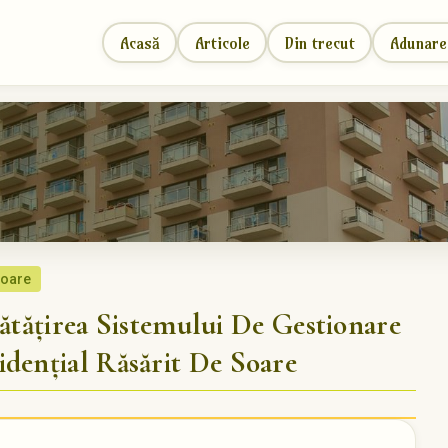
Acasă
Articole
Din trecut
Adunare
soare
țirea Sistemului De Gestionare
dențial Răsărit De Soare