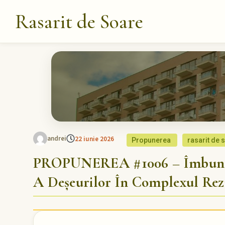
Rasarit de Soare
andrei
22 iunie 2026
Propunerea
rasarit de 
PROPUNEREA #1006 – Îmbunătă
A Deșeurilor În Complexul Rezi