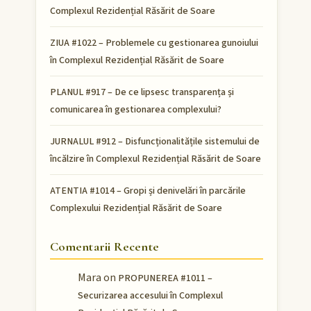
Complexul Rezidențial Răsărit de Soare
ZIUA #1022 – Problemele cu gestionarea gunoiului
în Complexul Rezidențial Răsărit de Soare
PLANUL #917 – De ce lipsesc transparența și
comunicarea în gestionarea complexului?
JURNALUL #912 – Disfuncționalitățile sistemului de
încălzire în Complexul Rezidențial Răsărit de Soare
ATENTIA #1014 – Gropi și denivelări în parcările
Complexului Rezidențial Răsărit de Soare
Comentarii Recente
Mara
on
PROPUNEREA #1011 –
Securizarea accesului în Complexul