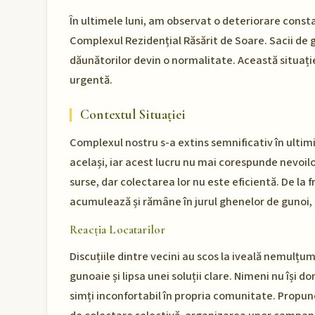
În ultimele luni, am observat o deteriorare const
Complexul Rezidențial Răsărit de Soare. Sacii de 
dăunătorilor devin o normalitate. Această situați
urgentă.
Contextul Situației
Complexul nostru s-a extins semnificativ în ultimi
același, iar acest lucru nu mai corespunde nevoilor
surse, dar colectarea lor nu este eficientă. De la f
acumulează și rămâne în jurul ghenelor de gunoi,
Reacția Locatarilor
Discuțiile dintre vecini au scos la iveală nemulțu
gunoaie și lipsa unei soluții clare. Nimeni nu își d
simți inconfortabil în propria comunitate. Propune