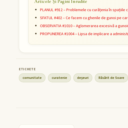
Articole Și Pagini Înrudite
PLANUL #912 – Problemele cu curățenia în spațiile 
SFATUL #402 – Ce facem cu ghenile de gunoi pe car
OBSERVATIA #1010 – Aglomerarea excesivă a gunoiul
PROPUNEREA #1004 – Lipsa de implicare a administr
comunitate
curatenie
deșeuri
Răsărit de Soare