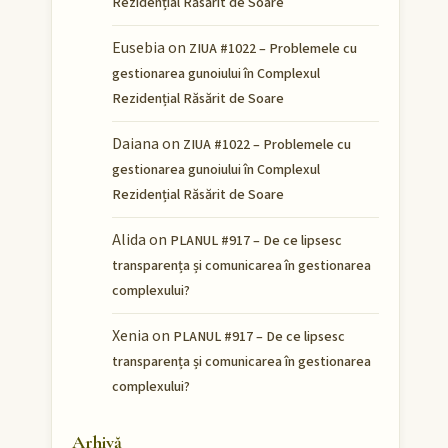
Rezidențial Răsărit de Soare
Eusebia
on
ZIUA #1022 – Problemele cu
gestionarea gunoiului în Complexul
Rezidențial Răsărit de Soare
Daiana
on
ZIUA #1022 – Problemele cu
gestionarea gunoiului în Complexul
Rezidențial Răsărit de Soare
Alida
on
PLANUL #917 – De ce lipsesc
transparența și comunicarea în gestionarea
complexului?
Xenia
on
PLANUL #917 – De ce lipsesc
transparența și comunicarea în gestionarea
complexului?
Arhivă