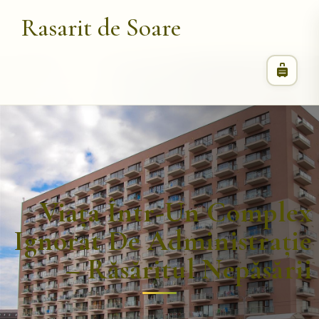
Rasarit de Soare
Viața Într-Un Complex
Ignorat De Administrație
– Răsăritul Nepăsării