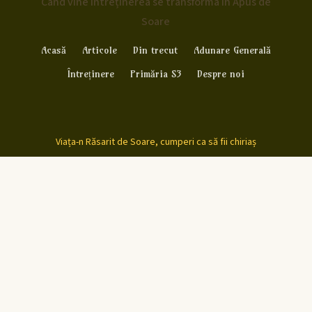
Când vine întreținerea se transforma în Apus de
Soare
Acasă
Articole
Din trecut
Adunare Generală
Întreținere
Primăria S3
Despre noi
Viața-n Răsarit de Soare, cumperi ca să fii chiriaș