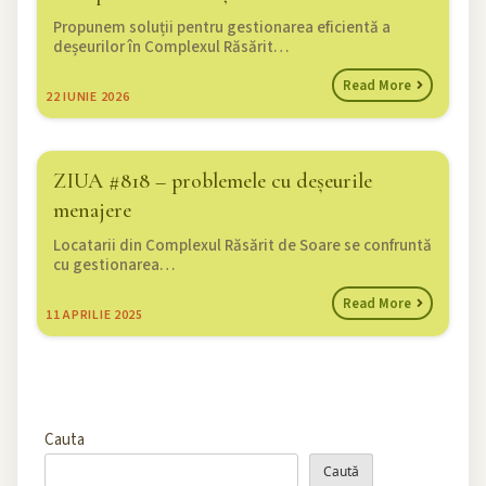
Propunem soluții pentru gestionarea eficientă a
deșeurilor în Complexul Răsărit…
Read More
22
IUNIE 2026
ZIUA #818 – problemele cu deșeurile
menajere
Locatarii din Complexul Răsărit de Soare se confruntă
cu gestionarea…
Read More
11
APRILIE 2025
Cauta
Caută