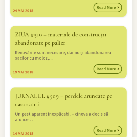
Read More
24
MAI 2018
ZIUA #510 – materiale de construcții
abandonate pe palier
Renovările sunt necesare, dar nu și abandonarea
sacilor cu moloz,…
Read More
19
MAI 2018
JURNALUL #509 – perdele aruncate pe
casa scării
Un gest aparent inexplicabil – cineva a decis să
arunce…
Read More
14
MAI 2018