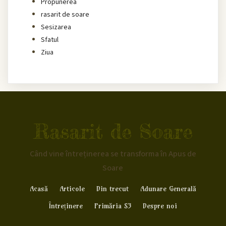
Propunerea
rasarit de soare
Sesizarea
Sfatul
Ziua
Rasarit de Soare
Când vine întreținerea se transforma în Apus de
Soare
Acasă
Articole
Din trecut
Adunare Generală
Întreținere
Primăria S3
Despre noi