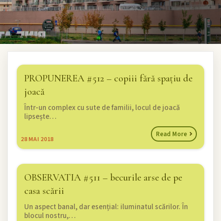
PROPUNEREA #512 – copiii fără spațiu de
joacă
Într-un complex cu sute de familii, locul de joacă
lipsește…
Read More
28
MAI 2018
OBSERVATIA #511 – becurile arse de pe
casa scării
Un aspect banal, dar esențial: iluminatul scărilor. În
blocul nostru,…