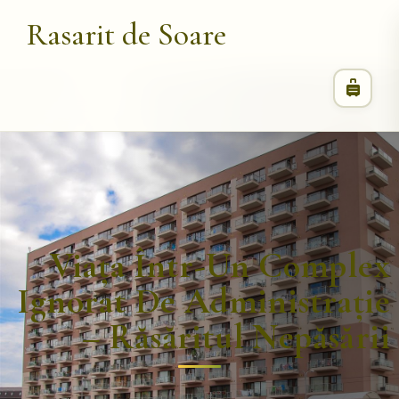
Rasarit de Soare
Viața Într-Un Complex
Ignorat De Administrație
– Răsăritul Nepăsării