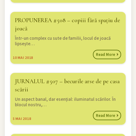
PROPUNEREA #508 – copiii fără spațiu de
joacă
Într-un complex cu sute de familii, locul de joacă
lipsește…
Read More
10
MAI 2018
JURNALUL #507 – becurile arse de pe casa
scării
Un aspect banal, dar esențial: iluminatul scărilor. În
blocul nostru,…
Read More
5
MAI 2018