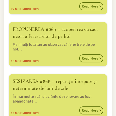
Read More
22
NOIEMBRIE 2022
PROPUNEREA #869 – acoperirea cu saci
negri a ferestrelor de pe hol
Mai mulți locatari au observat că ferestrele de pe
hol…
Read More
18
NOIEMBRIE 2022
SESIZAREA #868 – reparații începute și
neterminate de luni de zile
În mai multe scări, lucrările de renovare au fost
abandonate…
Read More
13
NOIEMBRIE 2022