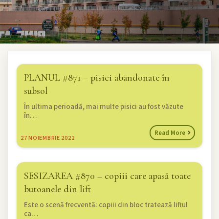
PLANUL #871 – pisici abandonate în
subsol
În ultima perioadă, mai multe pisici au fost văzute
în…
Read More
27
NOIEMBRIE 2022
SESIZAREA #870 – copiii care apasă toate
butoanele din lift
Este o scenă frecventă: copiii din bloc tratează liftul
ca…