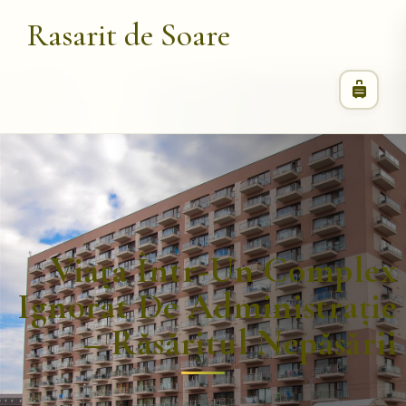
Rasarit de Soare
Viața Într-Un Complex
Ignorat De Administrație
– Răsăritul Nepăsării