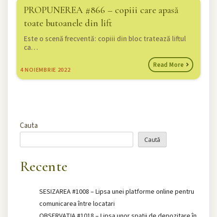
PROPUNEREA #866 – copiii care apasă
toate butoanele din lift
Este o scenă frecventă: copiii din bloc tratează liftul
ca…
Read More
4
NOIEMBRIE 2022
Cauta
Caută
Recente
SESIZAREA #1008 – Lipsa unei platforme online pentru
comunicarea între locatari
OBSERVATIA #1018 – Lipsa unor spații de depozitare în