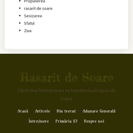
Propunerea
rasarit de soare
Sesizarea
Sfatul
Ziua
Rasarit de Soare
Când vine întreținerea se transforma în Apus de
Soare
Acasă
Articole
Din trecut
Adunare Generală
Întreținere
Primăria S3
Despre noi