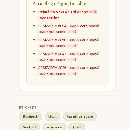
Articole Și Pagini Înrudite
Primăria Sector 3 și drepturile
locatarilor
SESIZAREA #894 – copiii care apasă
toate butoanele din lift
SESIZAREA #850 – copiii care apasă
toate butoanele din lift
SESIZAREA #842 – copiii care apasă
toate butoanele din lift
SESIZAREA #826 – copiii care apasă
toate butoanele din lift
București
lifturi
Răsărit de Soare
Sector 3
sesizarea
Titan