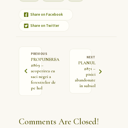
Share on Facebook
Share on Twitter
PREVIOUS
NEXT
PROPUNEREA
PLANUL
#869 –
#871 –
acoperirea cu
pisici
saci negri a
abandonate
ferestrelor de
în subsol
pe hol
Comments Are Closed!