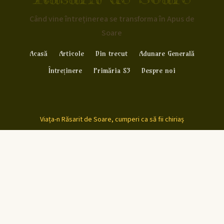
Când vine întreținerea se transforma în Apus de
Soare
Acasă
Articole
Din trecut
Adunare Generală
Întreținere
Primăria S3
Despre noi
Viața-n Răsarit de Soare, cumperi ca să fii chiriaș