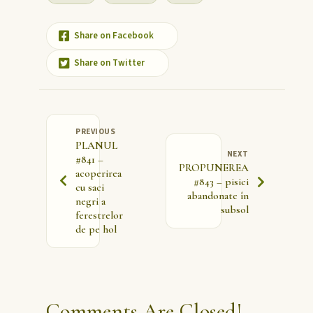
Share on Facebook
Share on Twitter
PREVIOUS
PLANUL
NEXT
#841 –
PROPUNEREA
acoperirea
#843 – pisici
cu saci
abandonate în
negri a
subsol
ferestrelor
de pe hol
Comments Are Closed!