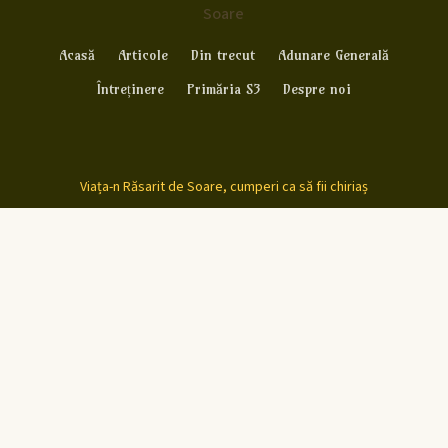
Soare
Acasă
Articole
Din trecut
Adunare Generală
Întreținere
Primăria S3
Despre noi
Viața-n Răsarit de Soare, cumperi ca să fii chiriaș