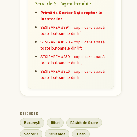
Articole Și Pagini Înrudite
Primăria Sector 3 și drepturile
locatarilor
SESIZAREA #894 – copiii care apasă
toate butoanele din lift
SESIZAREA #870 – copiii care apasă
toate butoanele din lift
SESIZAREA #850 – copiii care apasă
toate butoanele din lift
SESIZAREA #826 – copiii care apasă
toate butoanele din lift
București
lifturi
Răsărit de Soare
Sector 3
sesizarea
Titan