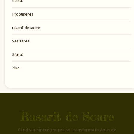
Planul
Propunerea
rasarit de soare
Sesizarea
Sfatul
Ziua
Rasarit de Soare
Când vine întreținerea se transforma în Apus de