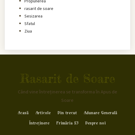
Propunerea
rasarit de soare
Sesizarea
Sfatul
Ziua
Rasarit de Soare
Când vine întreținerea se transforma în Apus de
Soare
Acasă
Articole
Din trecut
Adunare Generală
Întreținere
Primăria S3
Despre noi