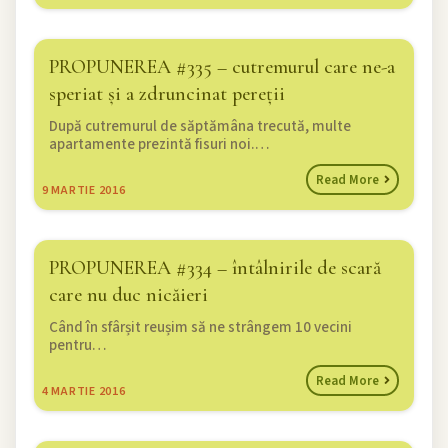
PROPUNEREA #335 – cutremurul care ne-a
speriat și a zdruncinat pereții
După cutremurul de săptămâna trecută, multe
apartamente prezintă fisuri noi.…
Read More
9
MARTIE 2016
PROPUNEREA #334 – întâlnirile de scară
care nu duc nicăieri
Când în sfârșit reușim să ne strângem 10 vecini
pentru…
Read More
4
MARTIE 2016