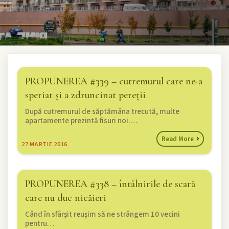
PROPUNEREA #339 – cutremurul care ne-a
speriat și a zdruncinat pereții
După cutremurul de săptămâna trecută, multe
apartamente prezintă fisuri noi.…
Read More
27
MARTIE 2016
PROPUNEREA #338 – întâlnirile de scară
care nu duc nicăieri
Când în sfârșit reușim să ne strângem 10 vecini
pentru…