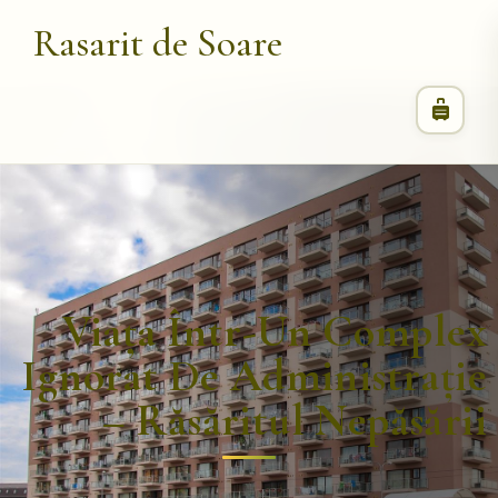
Rasarit de Soare
Viața Într-Un Complex
Ignorat De Administrație
– Răsăritul Nepăsării