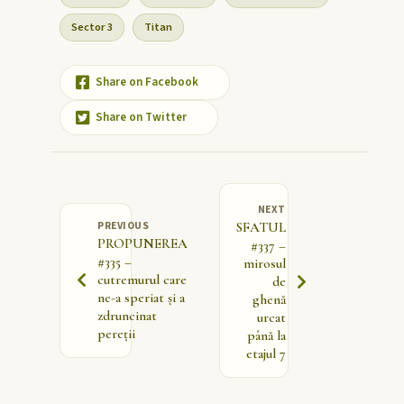
Sector 3
Titan
Share on Facebook
Share on Twitter
NEXT
PREVIOUS
SFATUL
PROPUNEREA
#337 –
#335 –
mirosul
cutremurul care
de
ne-a speriat și a
ghenă
zdruncinat
urcat
pereții
până la
etajul 7