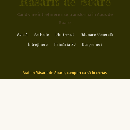
Rasarit de Soare
Când vine întreținerea se transforma în Apus de
Soare
Acasă
Articole
Din trecut
Adunare Generală
Întreținere
Primăria S3
Despre noi
Viața-n Răsarit de Soare, cumperi ca să fii chiriaș