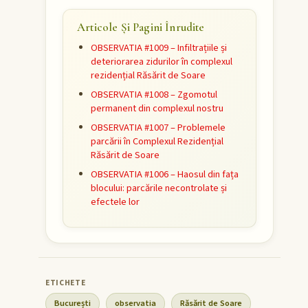
Articole Și Pagini Înrudite
OBSERVATIA #1009 – Infiltrațiile și
deteriorarea zidurilor în complexul
rezidențial Răsărit de Soare
OBSERVATIA #1008 – Zgomotul
permanent din complexul nostru
OBSERVATIA #1007 – Problemele
parcării în Complexul Rezidențial
Răsărit de Soare
OBSERVATIA #1006 – Haosul din fața
blocului: parcările necontrolate și
efectele lor
București
observatia
Răsărit de Soare