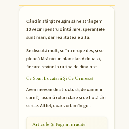
Când în sfârșit reușim să ne strângem
10 vecini pentru o întâlnire, speranțele
sunt mari, dar realitatea e alta.
Se discută mult, se întrerupe des, și se
pleacă fără niciun plan clar. A doua zi,
fiecare revine la rutina de dinainte.
Ce Spun Locatarii Și Ce Urmează
Avem nevoie de structură, de oameni
care își asumă roluri clare și de hotărâri
scrise. Altfel, doar vorbim în gol.
Articole Și Pagini Înrudite