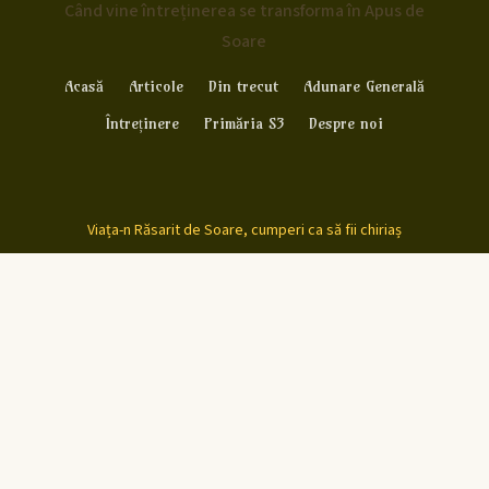
Când vine întreținerea se transforma în Apus de
Soare
Acasă
Articole
Din trecut
Adunare Generală
Întreținere
Primăria S3
Despre noi
Viața-n Răsarit de Soare, cumperi ca să fii chiriaș