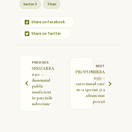
Sector 3
Titan
Share on Facebook
Share on Twitter
PREVIOUS
NEXT
SESIZAREA
PROPUNEREA
#310 –
#335 –
iluminatul
cutremurul care
public
ne-a speriat și a
insuficient
zdruncinat
în parcările
pereții
subterane