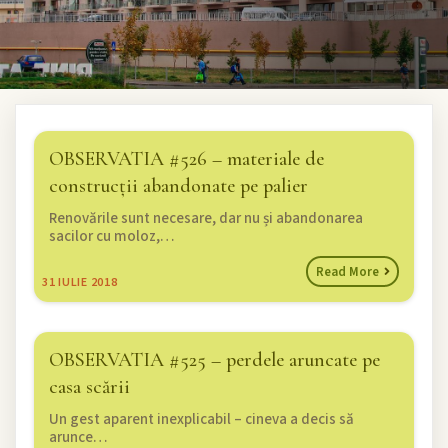
OBSERVATIA #526 – materiale de
construcții abandonate pe palier
Renovările sunt necesare, dar nu și abandonarea
sacilor cu moloz,…
Read More
31
IULIE 2018
OBSERVATIA #525 – perdele aruncate pe
casa scării
Un gest aparent inexplicabil – cineva a decis să
arunce…