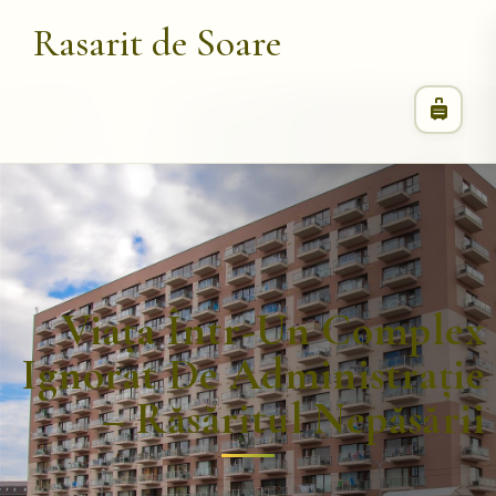
Rasarit de Soare
Viața Într-Un Complex
Ignorat De Administrație
– Răsăritul Nepăsării