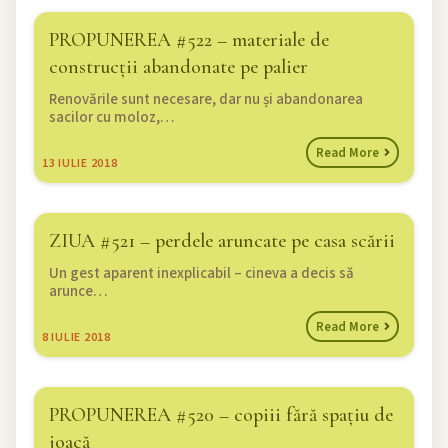
PROPUNEREA #522 – materiale de
construcții abandonate pe palier
Renovările sunt necesare, dar nu și abandonarea
sacilor cu moloz,…
Read More
13
IULIE 2018
ZIUA #521 – perdele aruncate pe casa scării
Un gest aparent inexplicabil – cineva a decis să
arunce…
Read More
8
IULIE 2018
PROPUNEREA #520 – copiii fără spațiu de
joacă