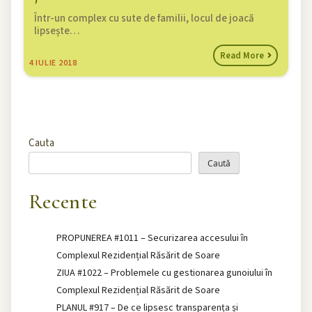
Într-un complex cu sute de familii, locul de joacă
lipsește…
Read More
4
IULIE 2018
Cauta
Caută
Recente
PROPUNEREA #1011 – Securizarea accesului în
Complexul Rezidențial Răsărit de Soare
ZIUA #1022 – Problemele cu gestionarea gunoiului în
Complexul Rezidențial Răsărit de Soare
PLANUL #917 – De ce lipsesc transparența și