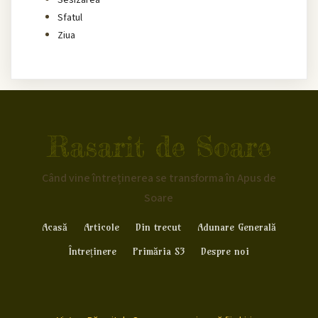
Sesizarea
Sfatul
Ziua
Rasarit de Soare
Când vine întreținerea se transforma în Apus de
Soare
Acasă
Articole
Din trecut
Adunare Generală
Întreținere
Primăria S3
Despre noi