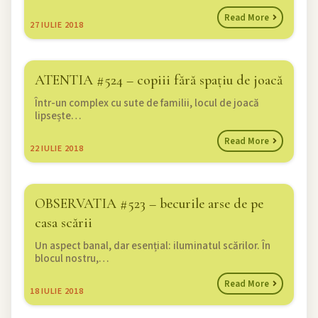
Read More
27
IULIE 2018
ATENTIA #524 – copiii fără spațiu de joacă
Într-un complex cu sute de familii, locul de joacă
lipsește…
Read More
22
IULIE 2018
OBSERVATIA #523 – becurile arse de pe
casa scării
Un aspect banal, dar esențial: iluminatul scărilor. În
blocul nostru,…
Read More
18
IULIE 2018