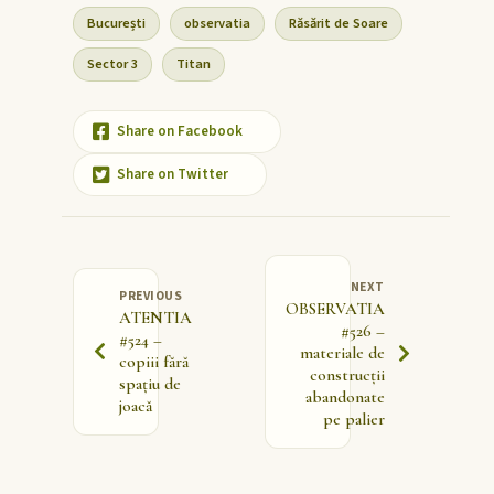
București
observatia
Răsărit de Soare
Sector 3
Titan
Share on Facebook
Share on Twitter
NEXT
PREVIOUS
OBSERVATIA
ATENTIA
#526 –
#524 –
materiale de
copiii fără
construcții
spațiu de
abandonate
joacă
pe palier