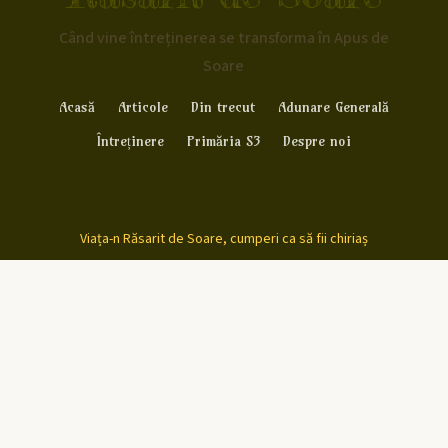
Când vine întreținerea se transforma în Apus de
Soare
Acasă
Articole
Din trecut
Adunare Generală
Întreținere
Primăria S3
Despre noi
Viața-n Răsarit de Soare, cumperi ca să fii chiriaș