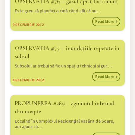
OBSERVATIA #76 – gazul oprit fără anunț
Este greu să planifici o cină când afli că nu…
Read More
9
DECEMBRIE 2012
OBSERVATIA #75 – inundațiile repetate în
subsol
Subsolul ar trebui să fie un spațiu tehnic și sigur.…
Read More
4
DECEMBRIE 2012
PROPUNEREA #269 – zgomotul infernal
din noapte
Locuind în Complexul Rezidențial Răsărit de Soare,
am ajuns să…