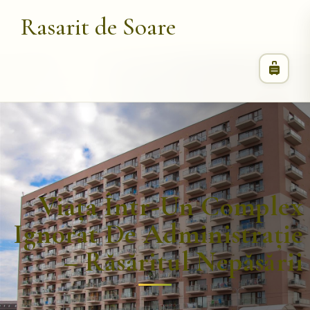
Rasarit de Soare
Viața Într-Un Complex
Ignorat De Administrație
– Răsăritul Nepăsării