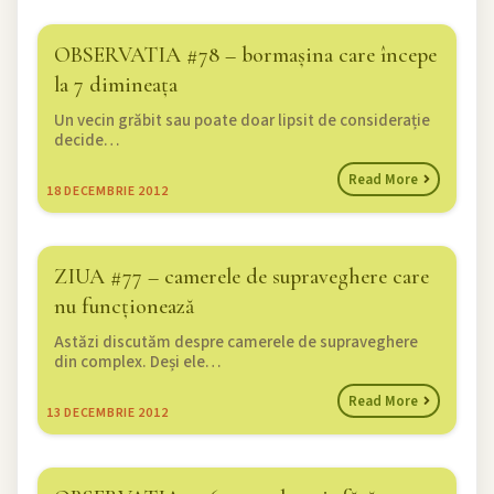
OBSERVATIA #78 – bormașina care începe
la 7 dimineața
Un vecin grăbit sau poate doar lipsit de considerație
decide…
Read More
18
DECEMBRIE 2012
ZIUA #77 – camerele de supraveghere care
nu funcționează
Astăzi discutăm despre camerele de supraveghere
din complex. Deși ele…
Read More
13
DECEMBRIE 2012