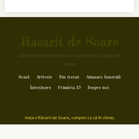
Rasarit de Soare
Când vine întreținerea se transforma în Apus de
Soare
Acasă
Articole
Din trecut
Adunare Generală
Întreținere
Primăria S3
Despre noi
Viața-n Răsarit de Soare, cumperi ca să fii chiriaș