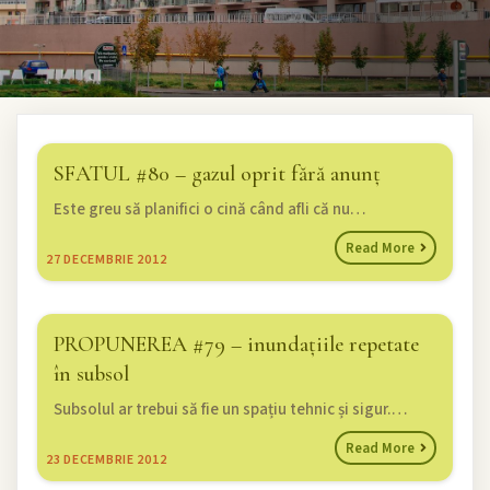
SFATUL #80 – gazul oprit fără anunț
Este greu să planifici o cină când afli că nu…
Read More
27
DECEMBRIE 2012
PROPUNEREA #79 – inundațiile repetate
în subsol
Subsolul ar trebui să fie un spațiu tehnic și sigur.…
Read More
23
DECEMBRIE 2012