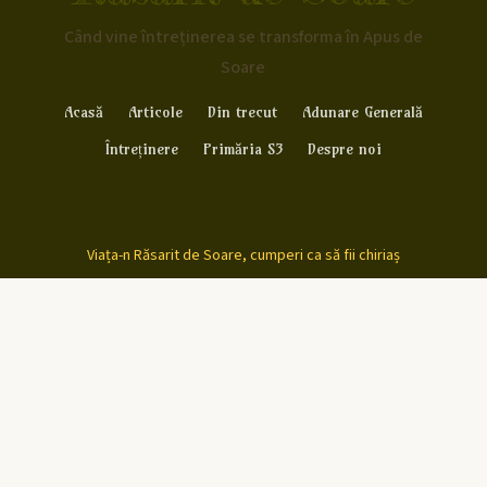
Când vine întreținerea se transforma în Apus de
Soare
Acasă
Articole
Din trecut
Adunare Generală
Întreținere
Primăria S3
Despre noi
Viața-n Răsarit de Soare, cumperi ca să fii chiriaș