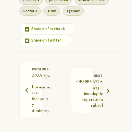
București
propunerea
Răsărit de Soare
Sector 3
Titan
zgomot
Share on Facebook
Share on Twitter
PREVIOUS
ZIUA #74
NEXT
–
OBSERVATIA
bormașina
#75 –
care
inundațiile
începe la
repetate în
7
subsol
dimineața