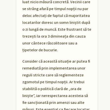
luat nicio măsură concretă. Vecinii care
se strâng afară pe timpul nopții nu par
deloc afectați de faptul că majoritatea
locatarilor doresc un somn liniștit după
o zi lungă de muncă. Este frustrant să te
trezești la ora 3 dimineața din cauza
unor cântece răscolitoare sau a
țipetelor de bucurie.
Consider că această situație ar putea fi
remediată prin implementarea unor
reguli stricte care să reglementeze
zgomotul pe timpul nopții. Ar trebui
stabilită o politică clară de „ora de
liniște”, iar nerespectarea acesteia să
fie sancționată prin amenzi sau alte
măsuri. Este esențial ca fiecare locatar